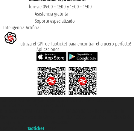
lun-vie 09:00 - 12:00 y 15:00 - 17:00
Asistencia gratuita
Soporte especializado
Inteligencia Artificial
¡utiliza el GPT de Taoticket para encontrar el crucero perfecto!
Aplicaciones
Taoticket S.r.l. Via Brigata Liguria, 3/21 16121 Genova ©2007/2026 -
Taoticket ® es una Marca Registrada
P.Iva 06206400720 - Capital Social € 100.000,00 i.v. - Registrado en la
Cámara de Comercio de Génova con REA 433093. - Aut. Prov. n° 6167/131601
- Seguro Unipol - polizza n. 206484182
A portal of the
Taoticket
group