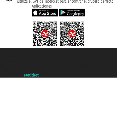
¡utiliza el GPT de Taoticket para encontrar el crucero perfecto!
Aplicaciones
Taoticket S.r.l. Via Brigata Liguria, 3/21 16121 Genova ©2007/2026 -
Taoticket ® es una Marca Registrada
P.Iva 06206400720 - Capital Social € 100.000,00 i.v. - Registrado en la
Cámara de Comercio de Génova con REA 433093. - Aut. Prov. n° 6167/131601
- Seguro Unipol - polizza n. 206484182
A portal of the
Taoticket
group