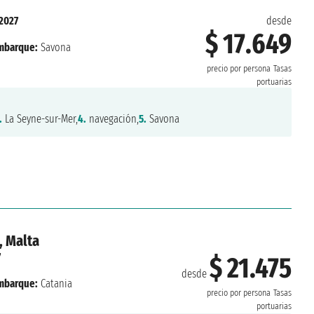
 2027
desde
$ 17.649
mbarque:
Savona
precio por persona
Tasas
portuarias
.
La Seyne-sur-Mer,
4.
navegación,
5.
Savona
, Malta
7
$ 21.475
desde
mbarque:
Catania
precio por persona
Tasas
portuarias