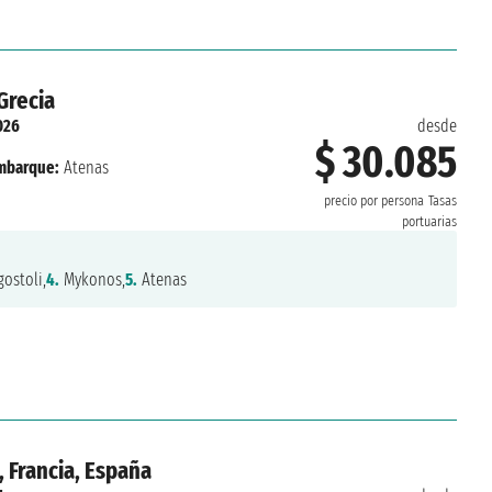
 Grecia
026
desde
$ 30.085
mbarque:
Atenas
precio por persona
Tasas
portuarias
ostoli,
4.
Mykonos,
5.
Atenas
, Francia, España