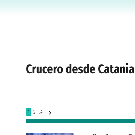
Crucero desde Catania
1
2
..4