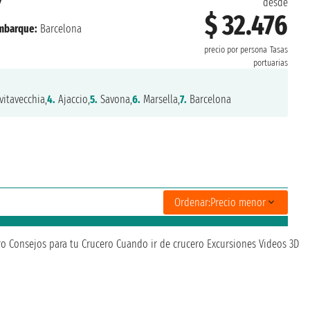
7
desde
$ 32.476
mbarque:
Barcelona
precio por persona
Tasas
portuarias
vitavecchia,
4.
Ajaccio,
5.
Savona,
6.
Marsella,
7.
Barcelona
Ordenar:
Precio menor
ro
Consejos para tu Crucero
Cuando ir de crucero
Excursiones
Videos 3D