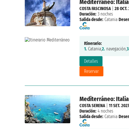
Mediterráneo: Italia
COSTA FASCINOSA
|
28 OCT.
Duración:
3 noches
Salida desde:
Catania
Dese
Itinerario:
1.
Catania,
2.
navegación,
3
Detalles
Reservar
Mediterráneo: Italia
COSTA SERENA
|
11 SET. 202
Duración:
4 noches
Salida desde:
Catania
Dese