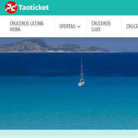
CRUCEROS ULTIMA
CRUCEROS
OFERTAS
CRUC
HORA
LUJO