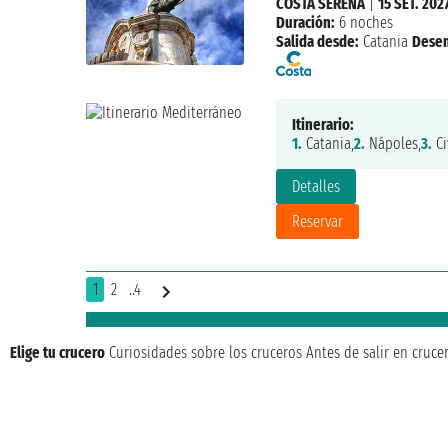
COSTA SERENA
|
15 SET. 202
Duración:
6 noches
Salida desde:
Catania
Dese
Itinerario:
1.
Catania,
2.
Nápoles,
3.
Ci
Detalles
Reservar
1
2
..4
Elige tu crucero
Curiosidades sobre los cruceros
Antes de salir en cruce