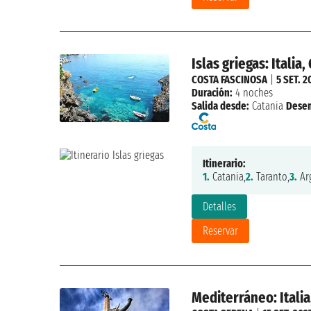
Islas griegas: Italia,
COSTA FASCINOSA
|
5 SET. 2
Duración:
4 noches
Salida desde:
Catania
Dese
Itinerario:
1.
Catania,
2.
Taranto,
3.
Arg
Detalles
Reservar
Mediterráneo: Italia