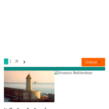
1
2
..19
Ordenar