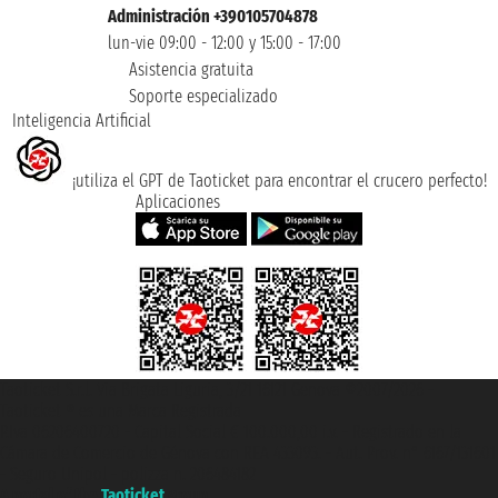
Administración +390105704878
lun-vie 09:00 - 12:00 y 15:00 - 17:00
Asistencia gratuita
Soporte especializado
Inteligencia Artificial
¡utiliza el GPT de Taoticket para encontrar el crucero perfecto!
Aplicaciones
Taoticket S.r.l. Via Brigata Liguria, 3/21 16121 Genova ©2007/2026 -
Taoticket ® es una Marca Registrada
P.Iva 06206400720 - Capital Social € 100.000,00 i.v. - Registrado en la
Cámara de Comercio de Génova con REA 433093. - Aut. Prov. n° 6167/131601
- Seguro Unipol - polizza n. 206484182
A portal of the
Taoticket
group