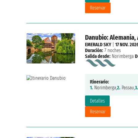
Reservar
Danubio: Alemania, 
EMERALD SKY
|
17 NOV. 202
Duración:
7 noches
Salida desde:
Norimberga
D
Itinerario:
1.
Norimberga,
2.
Passau,
3
Detalles
Reservar