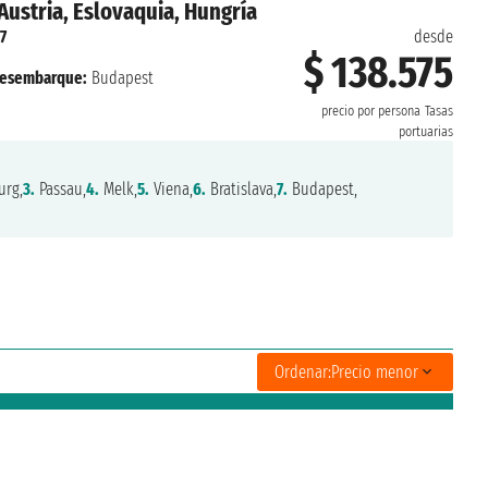
Austria, Eslovaquia, Hungría
7
desde
$ 138.575
esembarque:
Budapest
precio por persona
Tasas
portuarias
rg,
3.
Passau,
4.
Melk,
5.
Viena,
6.
Bratislava,
7.
Budapest,
Ordenar:
Precio menor