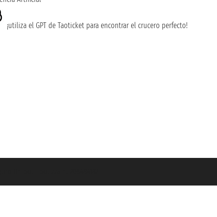
¡utiliza el GPT de Taoticket para encontrar el crucero perfecto!
guro Unipol - polizza n. 206484182