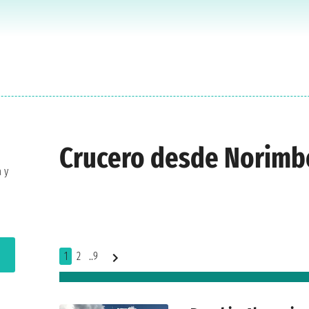
Crucero desde Norimb
 y
1
2
..9