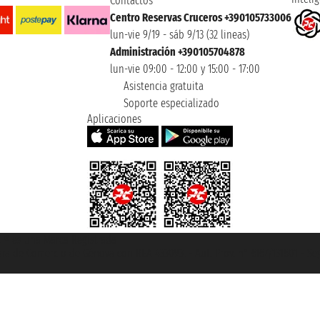
Contactos
Centro Reservas Cruceros +390105733006
lun-vie 9/19 - sáb 9/13 (32 lineas)
Administración +390105704878
lun-vie 09:00 - 12:00 y 15:00 - 17:00
Asistencia gratuita
Soporte especializado
Aplicaciones
et ® es una Marca Registrada
mara de Comercio de Génova con REA 433093. - Aut. Prov. n° 6167/131601 - Se