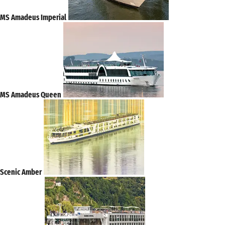
MS Amadeus Imperial
MS Amadeus Queen
Scenic Amber