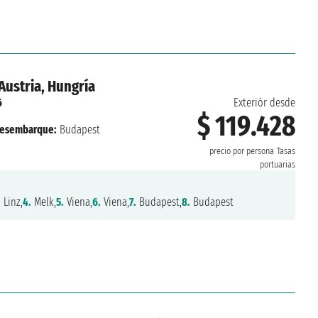
Austria, Hungría
6
Exteriór desde
$ 119.428
esembarque:
Budapest
precio por persona
Tasas
portuarias
.
Linz,
4.
Melk,
5.
Viena,
6.
Viena,
7.
Budapest,
8.
Budapest