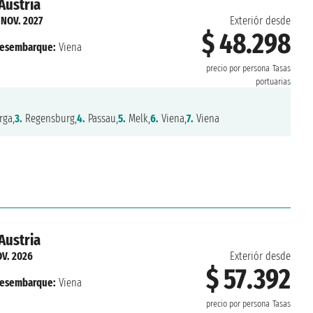
Austria
 NOV. 2027
Exteriór desde
$ 48.298
esembarque:
Viena
precio por persona
Tasas
portuarias
ga,
3.
Regensburg,
4.
Passau,
5.
Melk,
6.
Viena,
7.
Viena
Austria
OV. 2026
Exteriór desde
$ 57.392
esembarque:
Viena
precio por persona
Tasas