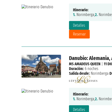
Itinerario:
1.
Norimberga,
2.
Norimber
Detalles
Reservar
Danubio: Alemania, 
MS AMADEUS QUEEN
|
11 DI
Duración:
6 noches
Salida desde:
Norimberga
D
Itinerario:
1.
Norimberga,
2.
Norimber
Detalles