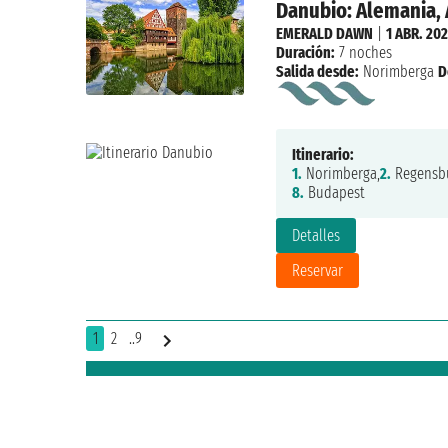
Danubio: Alemania, 
EMERALD DAWN
|
1 ABR. 202
Duración:
7 noches
Salida desde:
Norimberga
D
Itinerario:
1.
Norimberga,
2.
Regensbu
8.
Budapest
Detalles
Reservar
1
2
..9