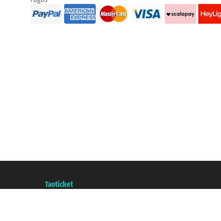
Taoticket S.r.l. Via Brigata Liguria, 3/21 16121 Genova ©2007/2026 - Taotick
P.Iva 06206400720 - Capital Social € 100.000,00 i.v. - Registrado en la Cá
A portal of the
Taoticket
group