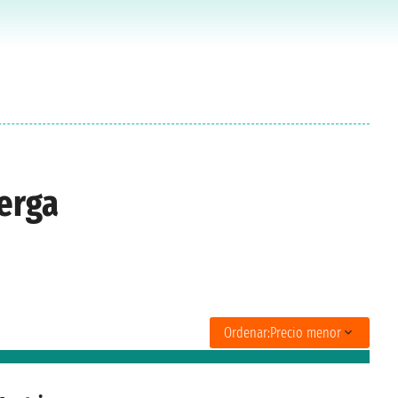
erga
Ordenar:
Precio menor