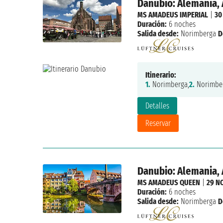
Danubio: Alemania, 
MS AMADEUS IMPERIAL
|
30
Duración:
6 noches
Salida desde:
Norimberga
D
Itinerario:
1.
Norimberga,
2.
Norimber
Detalles
Reservar
Danubio: Alemania, 
MS AMADEUS QUEEN
|
29 N
Duración:
6 noches
Salida desde:
Norimberga
D