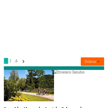
1
2
..6
Ordenar