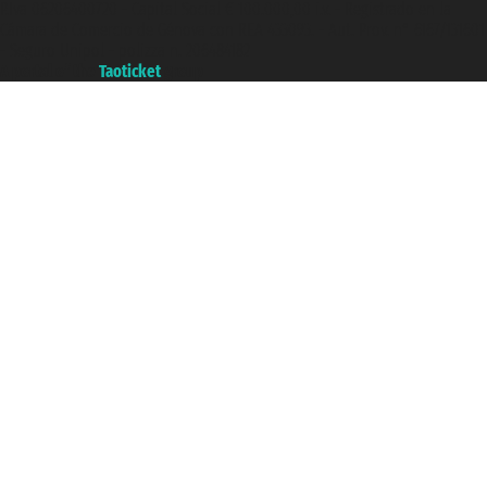
P.Iva 06206400720 - Capital Social € 100.000,00 i.v. - Registrado en la
Cámara de Comercio de Génova con REA 433093. - Aut. Prov. n° 6167/131601
- Seguro Unipol - polizza n. 206484182
A portal of the
Taoticket
group