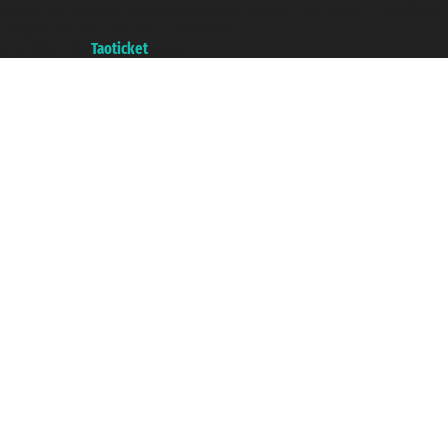
Cámara de Comercio de Génova con REA 433093. - Aut. Prov. n° 6167/131601
- Seguro Unipol - polizza n. 206484182
A portal of the
Taoticket
group