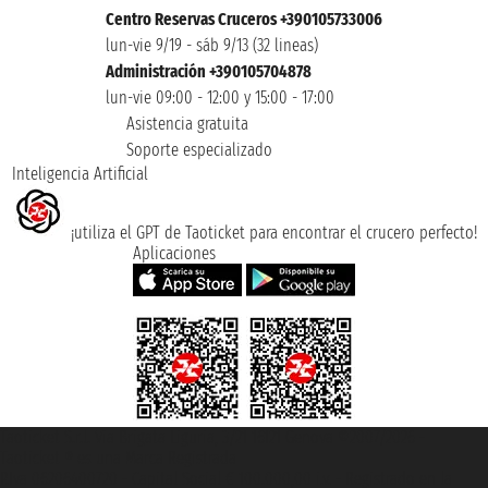
Centro Reservas Cruceros +390105733006
lun-vie 9/19 - sáb 9/13 (32 lineas)
Administración +390105704878
lun-vie 09:00 - 12:00 y 15:00 - 17:00
Asistencia gratuita
Soporte especializado
Inteligencia Artificial
¡utiliza el GPT de Taoticket para encontrar el crucero perfecto!
Aplicaciones
Taoticket S.r.l. Via Brigata Liguria, 3/21 16121 Genova ©2007/2026 -
Taoticket ® es una Marca Registrada
P.Iva 06206400720 - Capital Social € 100.000,00 i.v. - Registrado en la