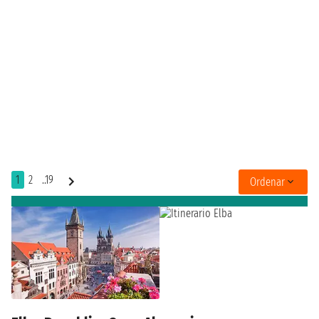
1
2
..19
Ordenar