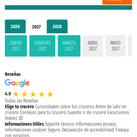
2026
2028
2027
ENERO
FEBRERO
MARZO
ABRIL
MAYO
JU
2027
2027
2027
2027
2027
2
Reseñas
4.9
Todas las Reseñas
Elige tu crucero
Curiosidades sobre los cruceros
Antes de salir en
crucero
Consejos para tu Crucero
Cuando ir de crucero
Excursiones
Videos 3D
Informaciones Utiles
Soporte técnico
Informaciones privacy
Informaciones cookies
Seguro
Declaración de accesibilidad
Trabaja
con nosotros