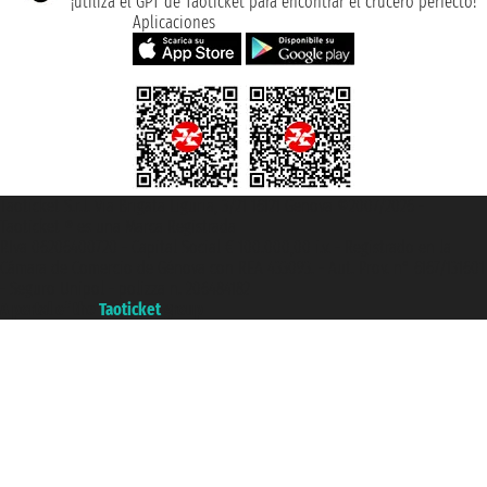
¡utiliza el GPT de Taoticket para encontrar el crucero perfecto!
Aplicaciones
Taoticket S.r.l. Via Brigata Liguria, 3/21 16121 Genova ©2007/2026 -
Taoticket ® es una Marca Registrada
P.Iva 06206400720 - Capital Social € 100.000,00 i.v. - Registrado en la
Cámara de Comercio de Génova con REA 433093. - Aut. Prov. n° 6167/131601
- Seguro Unipol - polizza n. 206484182
A portal of the
Taoticket
group