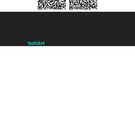
Taoticket S.r.l. Via Brigata Liguria, 3/21 16121 Genova ©2007/2026 -
Taoticket ® es una Marca Registrada
P.Iva 06206400720 - Capital Social € 100.000,00 i.v. - Registrado en la
Cámara de Comercio de Génova con REA 433093. - Aut. Prov. n° 6167/131601
- Seguro Unipol - polizza n. 206484182
A portal of the
Taoticket
group