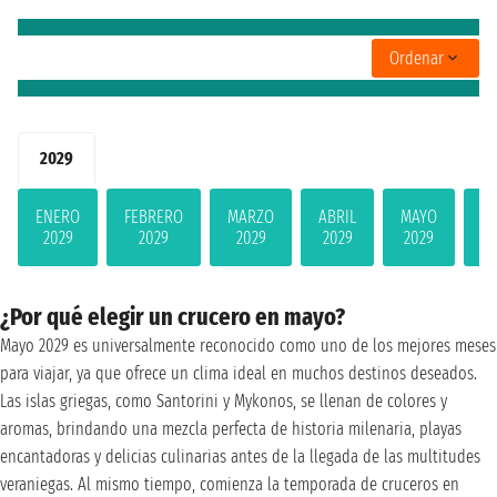
Ordenar
2029
ENERO
FEBRERO
MARZO
ABRIL
MAYO
JU
2029
2029
2029
2029
2029
2
¿Por qué elegir un crucero en mayo?
Mayo 2029 es universalmente reconocido como uno de los mejores meses
para viajar, ya que ofrece un clima ideal en muchos destinos deseados.
Las islas griegas, como Santorini y Mykonos, se llenan de colores y
aromas, brindando una mezcla perfecta de historia milenaria, playas
encantadoras y delicias culinarias antes de la llegada de las multitudes
veraniegas. Al mismo tiempo, comienza la temporada de cruceros en