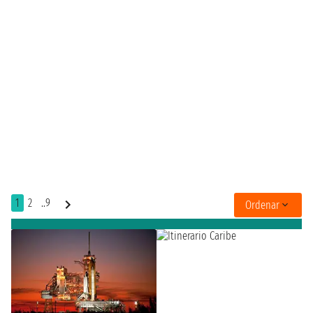
1
2
..9
Ordenar