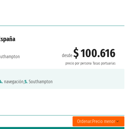
 España
$ 100.616
desde
uthampton
precio por persona
Tasas portuarias
4.
navegación,
5.
Southampton
Ordenar:
Precio menor