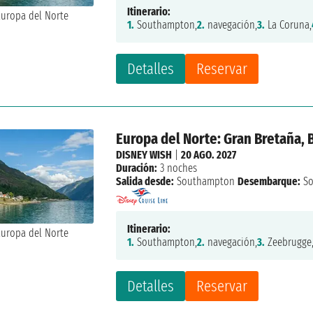
Itinerario:
1.
Southampton,
2.
navegación,
3.
La Coruna,
Detalles
Reservar
Europa del Norte: Gran Bretaña, 
DISNEY WISH
|
20 AGO. 2027
Duración:
3 noches
Salida desde:
Southampton
Desembarque:
So
Itinerario:
1.
Southampton,
2.
navegación,
3.
Zeebrugge
Detalles
Reservar