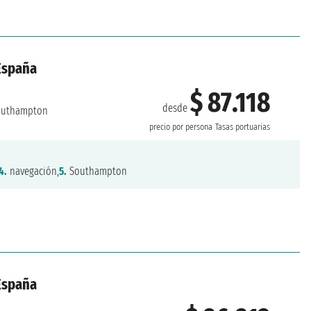
 España
$ 87.118
desde
uthampton
precio por persona
Tasas portuarias
4.
navegación,
5.
Southampton
 España