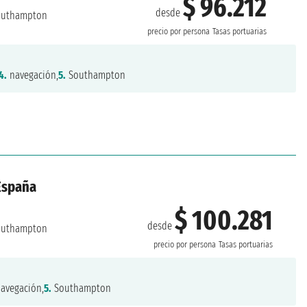
$ 96.212
desde
uthampton
precio por persona
Tasas portuarias
4.
navegación,
5.
Southampton
 España
$ 100.281
desde
uthampton
precio por persona
Tasas portuarias
avegación,
5.
Southampton