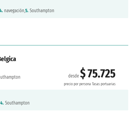
4.
navegación,
5.
Southampton
Belgica
$ 75.725
desde
uthampton
precio por persona
Tasas portuarias
,
4.
Southampton