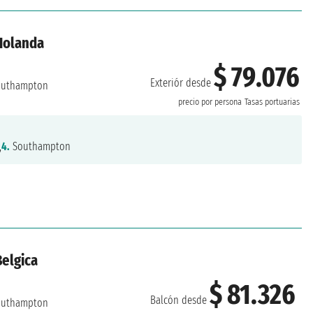
 Holanda
$ 79.076
Exteriór desde
uthampton
precio por persona
Tasas portuarias
,
4.
Southampton
Belgica
$ 81.326
Balcón desde
uthampton