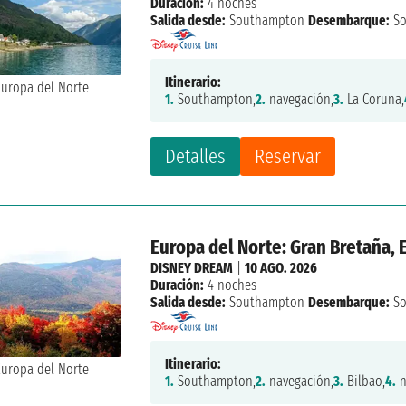
Duración:
4 noches
Salida desde:
Southampton
Desembarque:
So
Itinerario:
1.
Southampton,
2.
navegación,
3.
La Coruna,
Detalles
Reservar
Europa del Norte: Gran Bretaña,
DISNEY DREAM
|
10 AGO. 2026
Duración:
4 noches
Salida desde:
Southampton
Desembarque:
So
Itinerario:
1.
Southampton,
2.
navegación,
3.
Bilbao,
4.
n