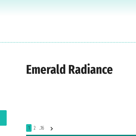
Emerald Radiance
1
2
..16