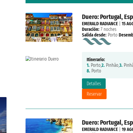
Duero: Portugal, Es
EMERALD RADIANCE
|
15 AG
Duración:
7 noches
Salida desde:
Porto
Desemb
Itinerario:
1.
Porto,
2.
Pinhão,
3.
Pinhã
8.
Porto
Detalles
Reservar
Duero: Portugal, Es
EMERALD RADIANCE
|
19 AG