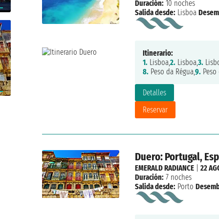
Duración:
10 noches
Salida desde:
Lisboa
Desem
Itinerario:
1.
Lisboa,
2.
Lisboa,
3.
Lisb
8.
Peso da Régua,
9.
Peso 
Detalles
Reservar
Duero: Portugal, Es
EMERALD RADIANCE
|
22 AG
Duración:
7 noches
Salida desde:
Porto
Desemb