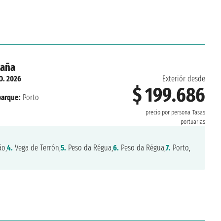
paña
O. 2026
Exteriór desde
$ 199.686
arque:
Porto
precio por persona
Tasas
portuarias
o,
4.
Vega de Terrón,
5.
Peso da Régua,
6.
Peso da Régua,
7.
Porto,