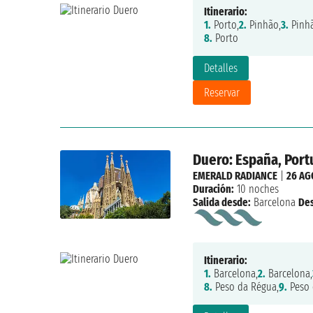
Itinerario:
1.
Porto,
2.
Pinhão,
3.
Pinhã
8.
Porto
Detalles
Reservar
Duero: España, Port
EMERALD RADIANCE
|
26 AG
Duración:
10 noches
Salida desde:
Barcelona
De
Itinerario:
1.
Barcelona,
2.
Barcelona,
8.
Peso da Régua,
9.
Peso 