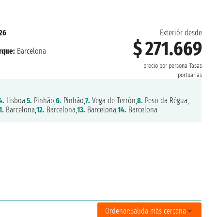
026
Exteriór desde
$ 271.669
rque:
Barcelona
precio por persona
Tasas
portuarias
4.
Lisboa,
5.
Pinhão,
6.
Pinhão,
7.
Vega de Terrón,
8.
Peso da Régua,
1.
Barcelona,
12.
Barcelona,
13.
Barcelona,
14.
Barcelona
Ordenar:
Salida más cercana