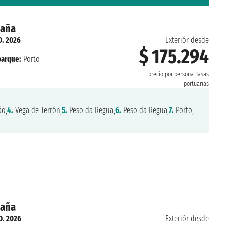
paña
O. 2026
Exteriór desde
$ 175.294
arque:
Porto
precio por persona
Tasas
portuarias
o,
4.
Vega de Terrón,
5.
Peso da Régua,
6.
Peso da Régua,
7.
Porto,
paña
O. 2026
Exteriór desde