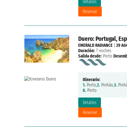
Detalles
Reservar
Duero: Portugal, Es
EMERALD RADIANCE
|
29 AG
Duración:
7 noches
Salida desde:
Porto
Desemb
Itinerario:
1.
Porto,
2.
Pinhão,
3.
Pinhã
8.
Porto
Detalles
Reservar