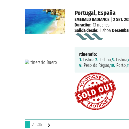
Portugal, España
EMERALD RADIANCE
|
2 SET. 2
Duración:
13 noches
Salida desde:
Lisboa
Desemba
Itinerario:
1.
Lisboa,
2.
Lisboa,
3.
Lisboa,
9.
Peso da Régua,
10.
Porto,
1
1
2
..16