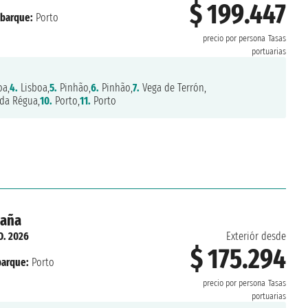
$ 199.447
barque:
Porto
precio por persona
Tasas
portuarias
oa,
4.
Lisboa,
5.
Pinhão,
6.
Pinhão,
7.
Vega de Terrón,
da Régua,
10.
Porto,
11.
Porto
paña
O. 2026
Exteriór desde
$ 175.294
arque:
Porto
precio por persona
Tasas
portuarias