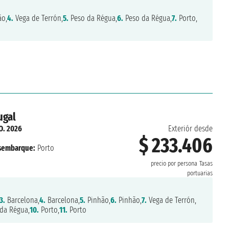
o,
4.
Vega de Terrón,
5.
Peso da Régua,
6.
Peso da Régua,
7.
Porto,
ugal
O. 2026
Exteriór desde
$ 233.406
sembarque:
Porto
precio por persona
Tasas
portuarias
3.
Barcelona,
4.
Barcelona,
5.
Pinhão,
6.
Pinhão,
7.
Vega de Terrón,
da Régua,
10.
Porto,
11.
Porto