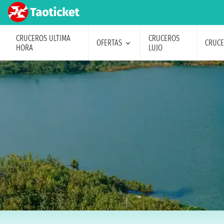
CRUCEROS ULTIMA
CRUCEROS
OFERTAS
CRUC
HORA
LUJO