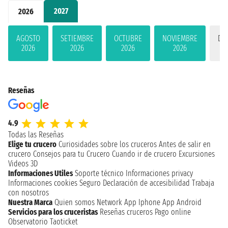
2027
2026
AGOSTO
SETIEMBRE
OCTUBRE
NOVIEMBRE
DI
2026
2026
2026
2026
Reseñas
4.9
Todas las Reseñas
Elige tu crucero
Curiosidades sobre los cruceros
Antes de salir en
crucero
Consejos para tu Crucero
Cuando ir de crucero
Excursiones
Videos 3D
Informaciones Utiles
Soporte técnico
Informaciones privacy
Informaciones cookies
Seguro
Declaración de accesibilidad
Trabaja
con nosotros
Nuestra Marca
Quien somos
Network
App Iphone
App Android
Servicios para los cruceristas
Reseñas cruceros
Pago online
Observatorio Taoticket