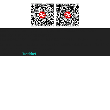
Taoticket S.r.l. Via Brigata Liguria, 3/21 16121 Genova ©2007/2026 -
Taoticket ® es una Marca Registrada
P.Iva 06206400720 - Capital Social € 100.000,00 i.v. - Registrado en la
Cámara de Comercio de Génova con REA 433093. - Aut. Prov. n° 6167/131601
- Seguro Unipol - polizza n. 206484182
A portal of the
Taoticket
group