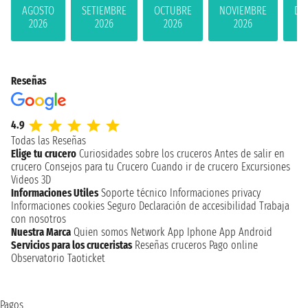
AGOSTO
SETIEMBRE
OCTUBRE
NOVIEMBRE
DI
2026
2026
2026
2026
Reseñas
4.9
Todas las Reseñas
Elige tu crucero
Curiosidades sobre los cruceros
Antes de salir en
crucero
Consejos para tu Crucero
Cuando ir de crucero
Excursiones
Videos 3D
Informaciones Utiles
Soporte técnico
Informaciones privacy
Informaciones cookies
Seguro
Declaración de accesibilidad
Trabaja
con nosotros
Nuestra Marca
Quien somos
Network
App Iphone
App Android
Servicios para los cruceristas
Reseñas cruceros
Pago online
Observatorio Taoticket
Pagos