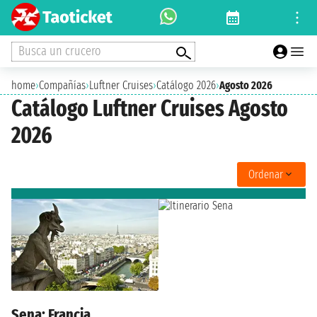
Busca un crucero
home
›
Compañías
›
Luftner Cruises
›
Catálogo 2026
›
Agosto 2026
Catálogo Luftner Cruises Agosto
2026
Ordenar
Sena: Francia