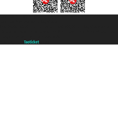
Taoticket S.r.l. Via Brigata Liguria, 3/21 16121 Genova ©2007/2026 -
Taoticket ® es una Marca Registrada
P.Iva 06206400720 - Capital Social € 100.000,00 i.v. - Registrado en la
Cámara de Comercio de Génova con REA 433093. - Aut. Prov. n° 6167/131601
- Seguro Unipol - polizza n. 206484182
A portal of the
Taoticket
group