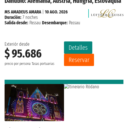
Danubio: Alemania, Austria, Hungría, Eslovaquia
MS AMADEUS AMARA
|
10 AGO. 2026
Duración:
7 noches
Salida desde:
Passau
Desembarque:
Passau
Exteriór desde
Detalles
$ 95.686
Reservar
precio por persona
Tasas portuarias