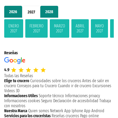
2026
2028
2027
ENERO
FEBRERO
MARZO
ABRIL
MAYO
JU
2027
2027
2027
2027
2027
2
Reseñas
4.9
Todas las Reseñas
Elige tu crucero
Curiosidades sobre los cruceros
Antes de salir en
crucero
Consejos para tu Crucero
Cuando ir de crucero
Excursiones
Videos 3D
Informaciones Utiles
Soporte técnico
Informaciones privacy
Informaciones cookies
Seguro
Declaración de accesibilidad
Trabaja
con nosotros
Nuestra Marca
Quien somos
Network
App Iphone
App Android
Servicios para los cruceristas
Reseñas cruceros
Pago online