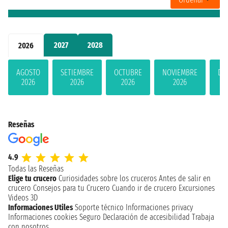
2027
2028
2026
AGOSTO
SETIEMBRE
OCTUBRE
NOVIEMBRE
DI
2026
2026
2026
2026
Reseñas
4.9
Todas las Reseñas
Elige tu crucero
Curiosidades sobre los cruceros
Antes de salir en
crucero
Consejos para tu Crucero
Cuando ir de crucero
Excursiones
Videos 3D
Informaciones Utiles
Soporte técnico
Informaciones privacy
Informaciones cookies
Seguro
Declaración de accesibilidad
Trabaja
con nosotros