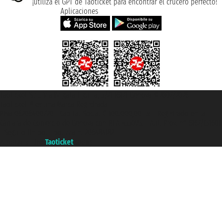
¡utiliza el GPT de Taoticket para encontrar el crucero perfecto!
Aplicaciones
Taoticket S.r.l. Via Brigata Liguria, 3/21 16121 Genova ©2007/2026 -
Taoticket ® es una Marca Registrada
P.Iva 06206400720 - Capital Social € 100.000,00 i.v. - Registrado en la
Cámara de Comercio de Génova con REA 433093. - Aut. Prov. n° 6167/131601
- Seguro Unipol - polizza n. 206484182
A portal of the
Taoticket
group