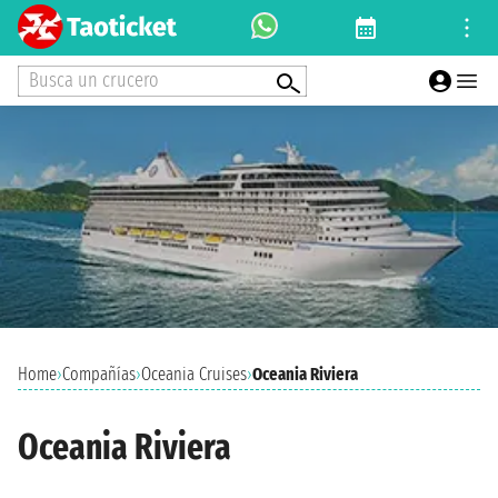
Busca un crucero
Home
›
Compañías
›
Oceania Cruises
›
Oceania Riviera
Oceania Riviera