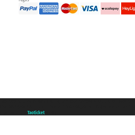
Taoticket S.r.l. Via Brigata Liguria, 3/21 16121 Genova ©2007/2026 - Taotick
P.Iva 06206400720 - Capital Social € 100.000,00 i.v. - Registrado en la Cá
A portal of the
Taoticket
group