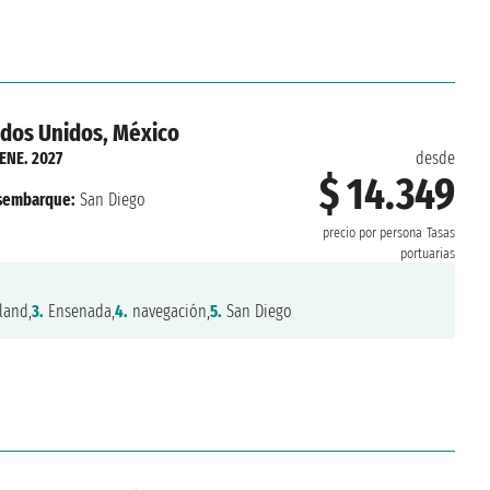
ados Unidos, México
 ENE. 2027
desde
$ 14.349
sembarque:
San Diego
precio por persona
Tasas
portuarias
land,
3.
Ensenada,
4.
navegación,
5.
San Diego