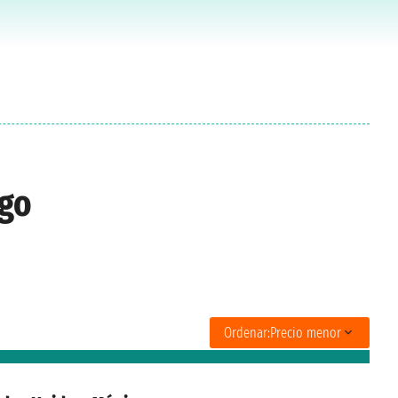
ego
Ordenar:
Precio menor