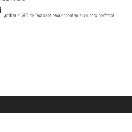
¡utiliza el GPT de Taoticket para encontrar el crucero perfecto!
guro Unipol - polizza n. 206484182