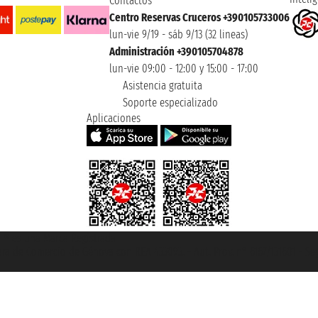
Contactos
Centro Reservas Cruceros +390105733006
lun-vie 9/19 - sáb 9/13 (32 lineas)
Administración +390105704878
lun-vie 09:00 - 12:00 y 15:00 - 17:00
Asistencia gratuita
Soporte especializado
Aplicaciones
et ® es una Marca Registrada
mara de Comercio de Génova con REA 433093. - Aut. Prov. n° 6167/131601 - Se