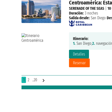
Centroamérica: Est
SERENADE OF THE SEAS
|
10
Duración:
3 noches
Salida desde:
San Diego
De
Itinerario:
1.
San Diego,
2.
navegación
Detalles
Reservar
1
2
..20