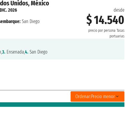
ados Unidos, México
 DIC. 2026
desde
$ 14.540
sembarque:
San Diego
precio por persona
Tasas
portuarias
,
3.
Ensenada,
4.
San Diego
Ordenar:
Precio menor