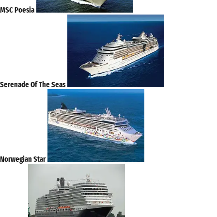
MSC Poesia
Serenade Of The Seas
Norwegian Star