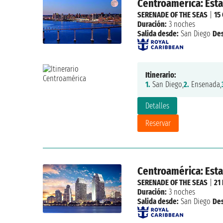
Centroamérica: Est
SERENADE OF THE SEAS
|
15
Duración:
3 noches
Salida desde:
San Diego
De
Itinerario:
1.
San Diego,
2.
Ensenada,
Detalles
Reservar
Centroamérica: Est
SERENADE OF THE SEAS
|
21
Duración:
3 noches
Salida desde:
San Diego
De