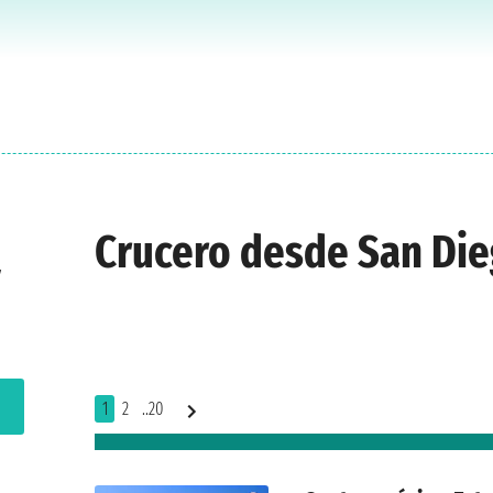
Crucero desde San Di
y
1
2
..20