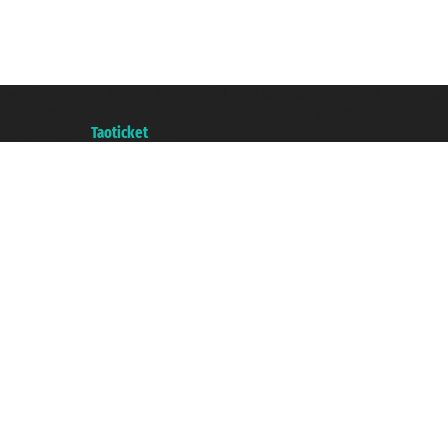
Taoticket S.r.l. Via Brigata Liguria, 3/21 16121 Genova ©2007/2026 - Taotick
P.Iva 06206400720 - Capital Social € 100.000,00 i.v. - Registrado en la Cá
A portal of the
Taoticket
group