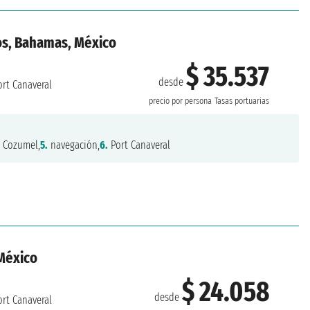
os, Bahamas, México
$ 35.537
desde
rt Canaveral
precio por persona
Tasas portuarias
.
Cozumel,
5.
navegación,
6.
Port Canaveral
México
$ 24.058
desde
rt Canaveral