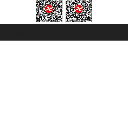
et ® es una Marca Registrada
mara de Comercio de Génova con REA 433093. - Aut. Prov. n° 6167/131601 - Se