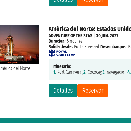
América del Norte: Estados Unid
ADVENTURE OF THE SEAS
|
30 JUN. 2027
Duración:
5 noches
Salida desde:
Port Canaveral
Desembarque:
Po
Itinerario:
1.
Port Canaveral,
2.
Cococay,
3.
navegación,
4
Detalles
Reservar