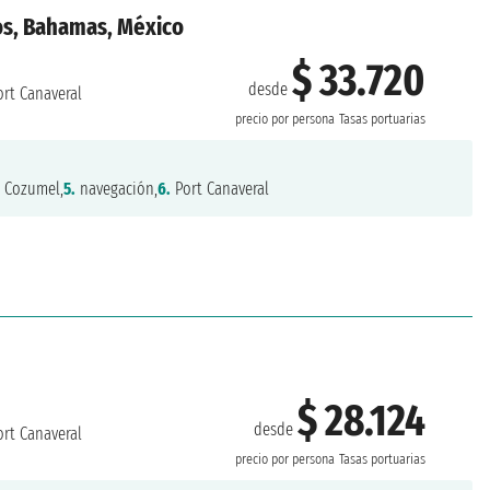
os, Bahamas, México
$ 33.720
desde
rt Canaveral
precio por persona
Tasas portuarias
.
Cozumel,
5.
navegación,
6.
Port Canaveral
$ 28.124
desde
rt Canaveral
precio por persona
Tasas portuarias