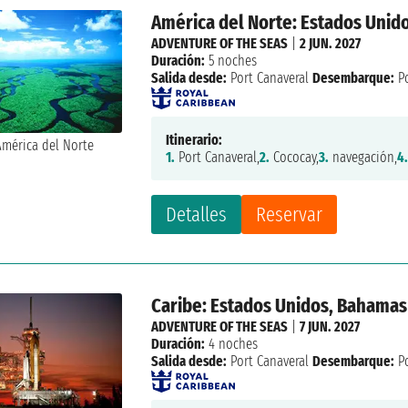
América del Norte: Estados Unid
ADVENTURE OF THE SEAS
|
2 JUN. 2027
Duración:
5 noches
Salida desde:
Port Canaveral
Desembarque:
Po
Itinerario:
1.
Port Canaveral,
2.
Cococay,
3.
navegación,
4
Detalles
Reservar
Caribe: Estados Unidos, Bahamas
ADVENTURE OF THE SEAS
|
7 JUN. 2027
Duración:
4 noches
Salida desde:
Port Canaveral
Desembarque:
Po