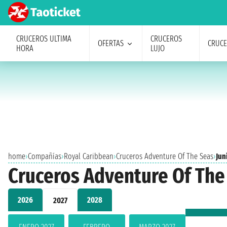
CRUCEROS ULTIMA
CRUCEROS
OFERTAS
CRUC
HORA
LUJO
home
›
Compañías
›
Royal Caribbean
›
Cruceros Adventure Of The Seas
›
Jun
Cruceros Adventure Of The
2026
2028
2027