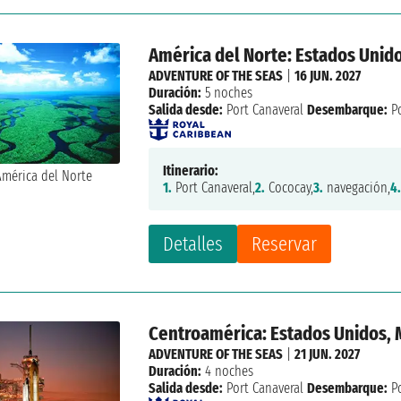
América del Norte: Estados Unid
ADVENTURE OF THE SEAS
|
16 JUN. 2027
Duración:
5 noches
Salida desde:
Port Canaveral
Desembarque:
Po
Itinerario:
1.
Port Canaveral,
2.
Cococay,
3.
navegación,
4
Detalles
Reservar
Centroamérica: Estados Unidos, 
ADVENTURE OF THE SEAS
|
21 JUN. 2027
Duración:
4 noches
Salida desde:
Port Canaveral
Desembarque:
Po