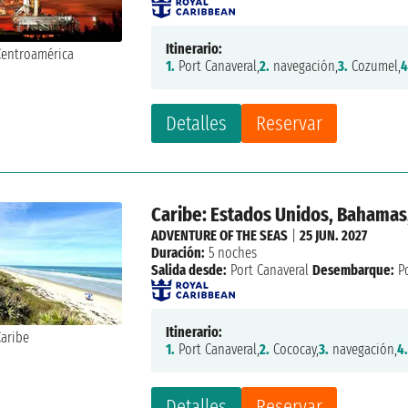
Itinerario:
1.
Port Canaveral,
2.
navegación,
3.
Cozumel,
4
Detalles
Reservar
Caribe: Estados Unidos, Bahamas,
ADVENTURE OF THE SEAS
|
25 JUN. 2027
Duración:
5 noches
Salida desde:
Port Canaveral
Desembarque:
Po
Itinerario:
1.
Port Canaveral,
2.
Cococay,
3.
navegación,
4
Detalles
Reservar