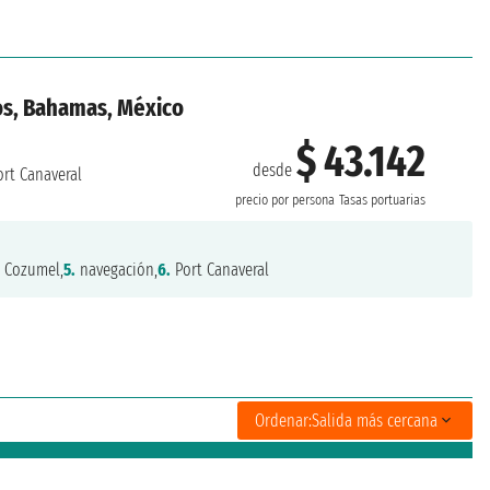
os, Bahamas, México
$ 43.142
desde
rt Canaveral
precio por persona
Tasas portuarias
.
Cozumel,
5.
navegación,
6.
Port Canaveral
Ordenar:
Salida más cercana