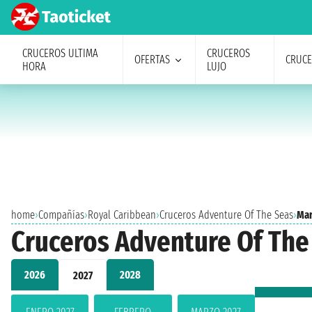
CRUCEROS ULTIMA
CRUCEROS
OFERTAS
CRUC
HORA
LUJO
home
›
Compañías
›
Royal Caribbean
›
Cruceros Adventure Of The Seas
›
Mar
Cruceros Adventure Of The
2026
2028
2027