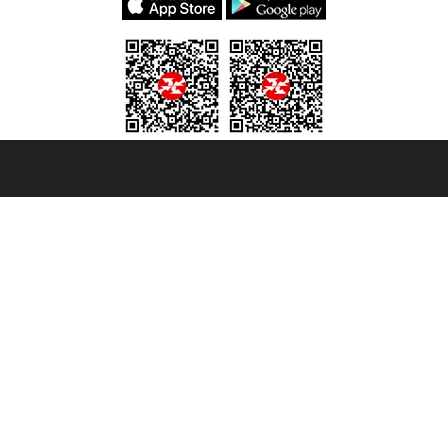
et ® es una Marca Registrada
mara de Comercio de Génova con REA 433093. - Aut. Prov. n° 6167/131601 - Se