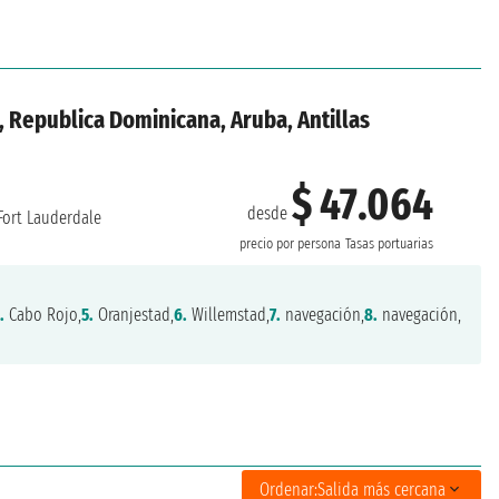
 Republica Dominicana, Aruba, Antillas
$ 47.064
desde
Fort Lauderdale
precio por persona
Tasas portuarias
.
Cabo Rojo,
5.
Oranjestad,
6.
Willemstad,
7.
navegación,
8.
navegación,
Ordenar:
Salida más cercana