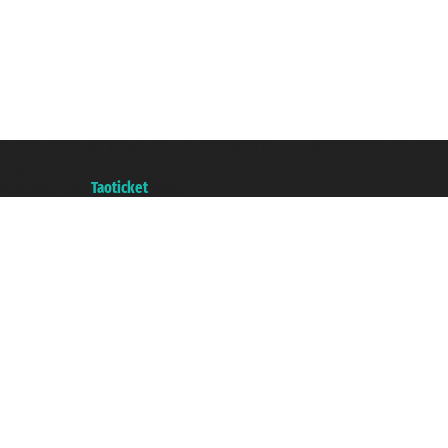
Taoticket S.r.l. Via Brigata Liguria, 3/21 16121 Genova ©2007/2026 - Taotick
P.Iva 06206400720 - Capital Social € 100.000,00 i.v. - Registrado en la Cá
A portal of the
Taoticket
group