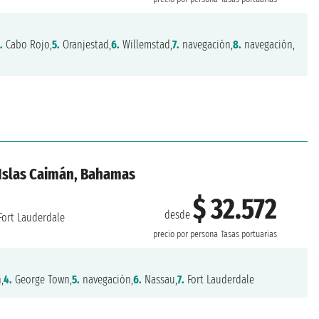
.
Cabo Rojo,
5.
Oranjestad,
6.
Willemstad,
7.
navegación,
8.
navegación,
 Islas Caimán, Bahamas
$ 32.572
desde
Fort Lauderdale
precio por persona
Tasas portuarias
,
4.
George Town,
5.
navegación,
6.
Nassau,
7.
Fort Lauderdale