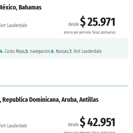
 México, Bahamas
$ 25.971
desde
Fort Lauderdale
precio por persona
Tasas portuarias
,
4.
Costa Maya,
5.
navegación,
6.
Nassau,
7.
Fort Lauderdale
 Republica Dominicana, Aruba, Antillas
$ 42.951
desde
Fort Lauderdale
precio por persona
Tasas portuarias