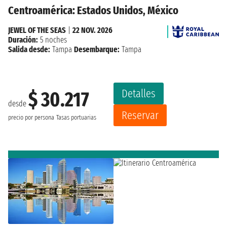
Centroamérica: Estados Unidos, México
JEWEL OF THE SEAS
|
22 NOV. 2026
Duración:
5 noches
Salida desde:
Tampa
Desembarque:
Tampa
Detalles
$ 30.217
desde
Reservar
precio por persona
Tasas portuarias