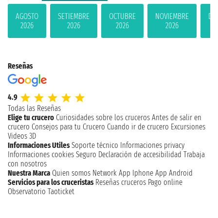
AGOSTO
SETIEMBRE
OCTUBRE
NOVIEMBRE
DI
2026
2026
2026
2026
Reseñas
4.9
Todas las Reseñas
Elige tu crucero
Curiosidades sobre los cruceros
Antes de salir en
crucero
Consejos para tu Crucero
Cuando ir de crucero
Excursiones
Videos 3D
Informaciones Utiles
Soporte técnico
Informaciones privacy
Informaciones cookies
Seguro
Declaración de accesibilidad
Trabaja
con nosotros
Nuestra Marca
Quien somos
Network
App Iphone
App Android
Servicios para los cruceristas
Reseñas cruceros
Pago online
Observatorio Taoticket