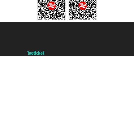
Taoticket S.r.l. Via Brigata Liguria, 3/21 16121 Genova ©2007/2026 -
Taoticket ® es una Marca Registrada
P.Iva 06206400720 - Capital Social € 100.000,00 i.v. - Registrado en la
Cámara de Comercio de Génova con REA 433093. - Aut. Prov. n° 6167/131601
- Seguro Unipol - polizza n. 206484182
A portal of the
Taoticket
group