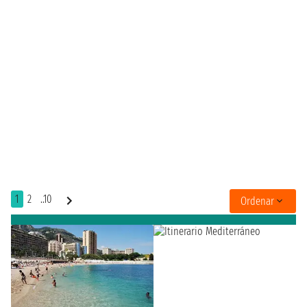
1
2
..10
Ordenar