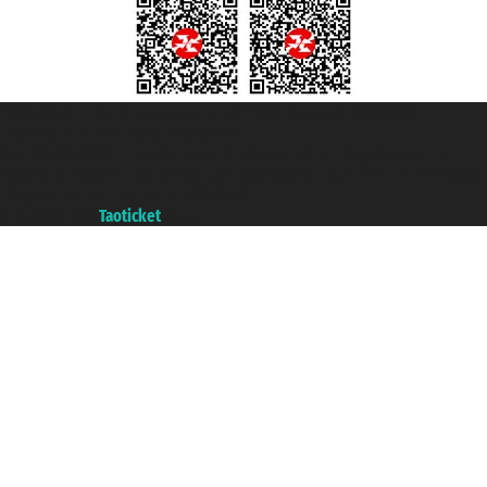
Taoticket S.r.l. Via Brigata Liguria, 3/21 16121 Genova ©2007/2026 -
Taoticket ® es una Marca Registrada
P.Iva 06206400720 - Capital Social € 100.000,00 i.v. - Registrado en la
Cámara de Comercio de Génova con REA 433093. - Aut. Prov. n° 6167/131601
- Seguro Unipol - polizza n. 206484182
A portal of the
Taoticket
group