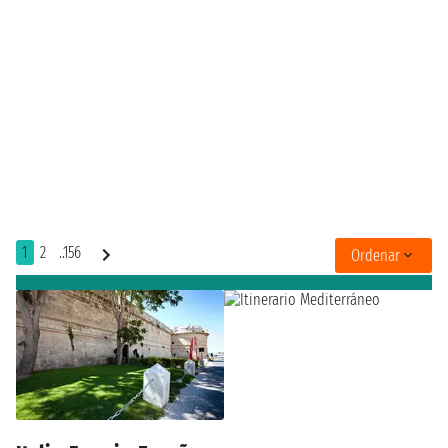
1
2
..156
Ordenar