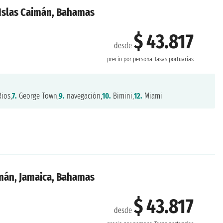
 Islas Caimán, Bahamas
$ 43.817
desde
precio por persona
Tasas portuarias
ios,
7.
George Town,
9.
navegación,
10.
Bimini,
12.
Miami
imán, Jamaica, Bahamas
$ 43.817
desde