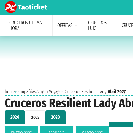
CRUCEROS ULTIMA
CRUCEROS
OFERTAS
CRUC
HORA
LUJO
home
›
Compañías
›
Virgin Voyages
›
Cruceros Resilient Lady
›
Abril 2027
Cruceros Resilient Lady Abr
2026
2028
2027