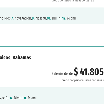
precio por persona
Tasas portuarias
o Rios,
7.
navegación,
8.
Nassau,
10.
Bimini,
12.
Miami
Caicos, Bahamas
$ 41.805
Exteriór desde
precio por persona
Tasas portuarias
gación,
6.
Bimini,
8.
Miami