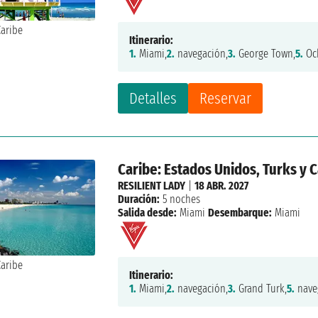
Itinerario:
1.
Miami,
2.
navegación,
3.
George Town,
5.
Och
Detalles
Reservar
Caribe: Estados Unidos, Turks y 
RESILIENT LADY
|
18 ABR. 2027
Duración:
5 noches
Salida desde:
Miami
Desembarque:
Miami
Itinerario:
1.
Miami,
2.
navegación,
3.
Grand Turk,
5.
nave