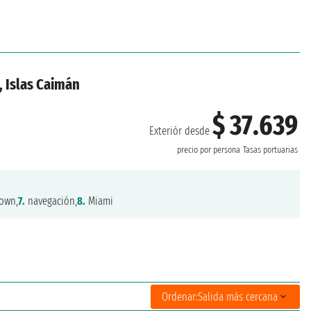
, Islas Caimán
$ 37.639
Exteriór desde
precio por persona
Tasas portuarias
own,
7.
navegación,
8.
Miami
Ordenar:
Salida más cercana