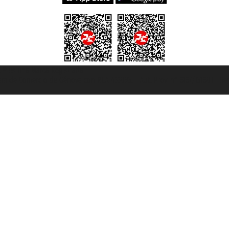
et ® es una Marca Registrada
mara de Comercio de Génova con REA 433093. - Aut. Prov. n° 6167/131601 - Se