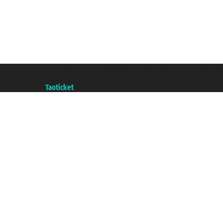
Taoticket S.r.l. Via Brigata Liguria, 3/21 16121 Genova ©2007/2026 - Taotick
P.Iva 06206400720 - Capital Social € 100.000,00 i.v. - Registrado en la Cá
A portal of the
Taoticket
group