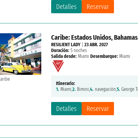
Detalles
Reservar
Caribe: Estados Unidos, Bahamas
RESILIENT LADY
|
23 ABR. 2027
Duración:
5 noches
Salida desde:
Miami
Desembarque:
Miami
Itinerario:
1.
Miami,
2.
Bimini,
4.
navegación,
5.
George T
Detalles
Reservar