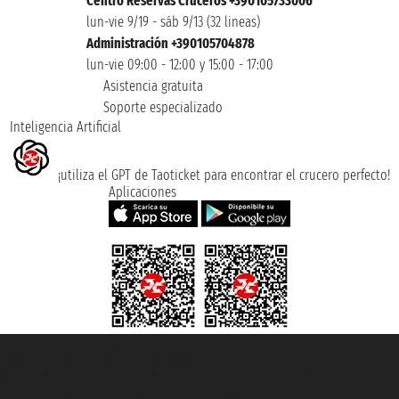
Centro Reservas Cruceros +390105733006
lun-vie 9/19 - sáb 9/13 (32 lineas)
Administración +390105704878
lun-vie 09:00 - 12:00 y 15:00 - 17:00
Asistencia gratuita
Soporte especializado
Inteligencia Artificial
¡utiliza el GPT de Taoticket para encontrar el crucero perfecto!
Aplicaciones
Taoticket S.r.l. Via Brigata Liguria, 3/21 16121 Genova ©2007/2026 -
Taoticket ® es una Marca Registrada
P.Iva 06206400720 - Capital Social € 100.000,00 i.v. - Registrado en la
Cámara de Comercio de Génova con REA 433093. - Aut. Prov. n° 6167/131601