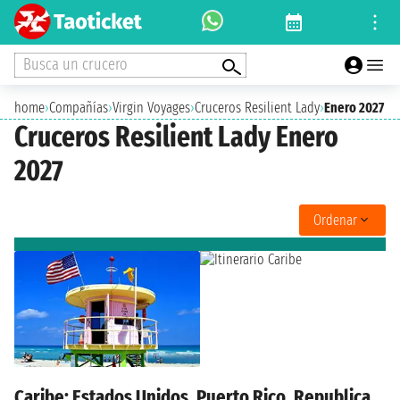
Busca un crucero
home
›
Compañías
›
Virgin Voyages
›
Cruceros Resilient Lady
›
Enero 2027
Cruceros Resilient Lady Enero
2027
Ordenar
Caribe: Estados Unidos, Puerto Rico, Republica