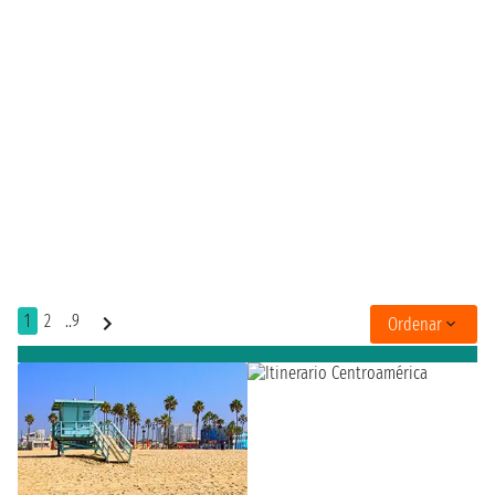
1
2
..9
Ordenar