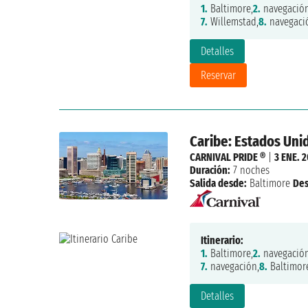
1.
Baltimore,
2.
navegación
7.
Willemstad,
8.
navegaci
Detalles
Reservar
Caribe: Estados Un
CARNIVAL PRIDE ®
|
3 ENE. 
Duración:
7 noches
Salida desde:
Baltimore
De
Itinerario:
1.
Baltimore,
2.
navegación
7.
navegación,
8.
Baltimor
Detalles