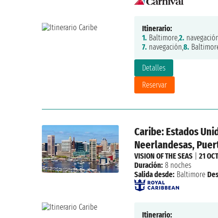
Itinerario:
1.
Baltimore,
2.
navegación
7.
navegación,
8.
Baltimor
Detalles
Reservar
Caribe: Estados Unid
Neerlandesas, Puer
VISION OF THE SEAS
|
21 OCT
Duración:
8 noches
Salida desde:
Baltimore
De
Itinerario: