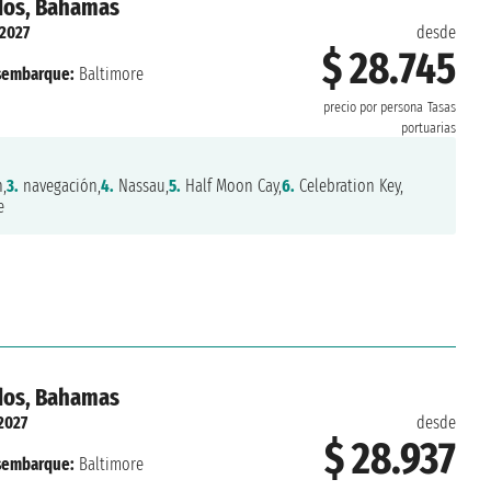
idos, Bahamas
 2027
desde
$ 28.745
sembarque:
Baltimore
precio por persona
Tasas
portuarias
,
3.
navegación,
4.
Nassau,
5.
Half Moon Cay,
6.
Celebration Key,
e
idos, Bahamas
 2027
desde
$ 28.937
sembarque:
Baltimore