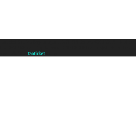
Taoticket S.r.l. Via Brigata Liguria, 3/21 16121 Genova ©2007/2026 - Taotick
P.Iva 06206400720 - Capital Social € 100.000,00 i.v. - Registrado en la Cá
A portal of the
Taoticket
group