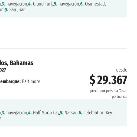
,
3.
navegación,
4.
Grand Turk,
5.
navegación,
6.
Oranjestad,
ón,
9.
San Juan
idos, Bahamas
2027
desde
$ 29.367
sembarque:
Baltimore
precio por persona
Tasas
portuarias
,
3.
navegación,
4.
Half Moon Cay,
5.
Nassau,
6.
Celebration Key,
e