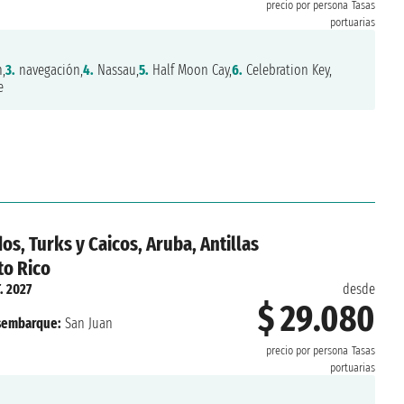
precio por persona
Tasas
portuarias
,
3.
navegación,
4.
Nassau,
5.
Half Moon Cay,
6.
Celebration Key,
e
os, Turks y Caicos, Aruba, Antillas
to Rico
. 2027
desde
$ 29.080
sembarque:
San Juan
precio por persona
Tasas
portuarias