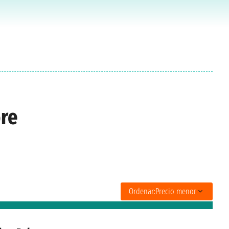
ore
Ordenar:
Precio menor