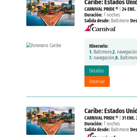
Caribe: Estados Un
CARNIVAL PRIDE ®
|
24 ENE.
Duración:
7 noches
Salida desde:
Baltimore
De
Itinerario:
1.
Baltimore,
2.
navegación
7.
navegación,
8.
Baltimor
Detalles
Reservar
Caribe: Estados Un
CARNIVAL PRIDE ®
|
31 ENE.
Duración:
7 noches
Salida desde:
Baltimore
De