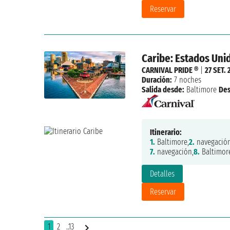
Reservar
Caribe: Estados Un
CARNIVAL PRIDE ®
|
27 SET.
Duración:
7 noches
Salida desde:
Baltimore
De
Itinerario:
1.
Baltimore,
2.
navegación
7.
navegación,
8.
Baltimor
Detalles
Reservar
1
2
..13