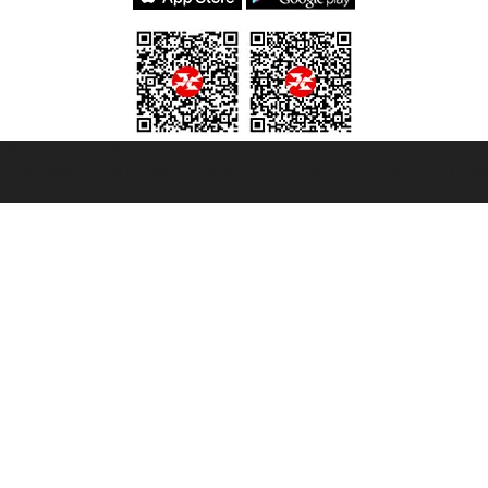
et ® es una Marca Registrada
mara de Comercio de Génova con REA 433093. - Aut. Prov. n° 6167/131601 - Se