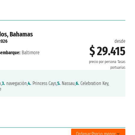
idos, Bahamas
 2026
desde
$ 29.415
sembarque:
Baltimore
precio por persona
Tasas
portuarias
,
3.
navegación,
4.
Princess Cays,
5.
Nassau,
6.
Celebration Key,
e
Ordenar:
Precio menor