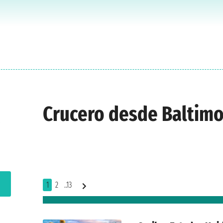
Crucero desde Baltim
1
2
..13