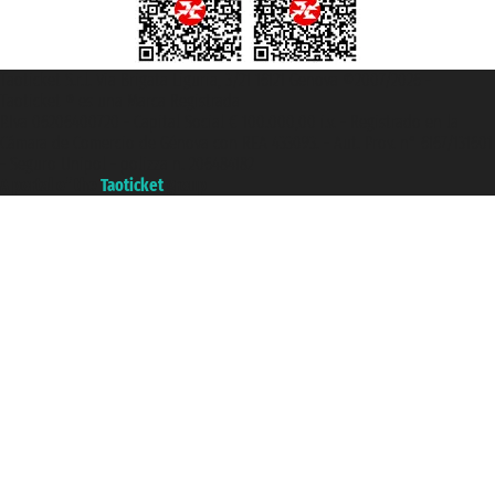
Taoticket S.r.l. Via Brigata Liguria, 3/21 16121 Genova ©2007/2026 -
Taoticket ® es una Marca Registrada
P.Iva 06206400720 - Capital Social € 100.000,00 i.v. - Registrado en la
Cámara de Comercio de Génova con REA 433093. - Aut. Prov. n° 6167/131601
- Seguro Unipol - polizza n. 206484182
A portal of the
Taoticket
group