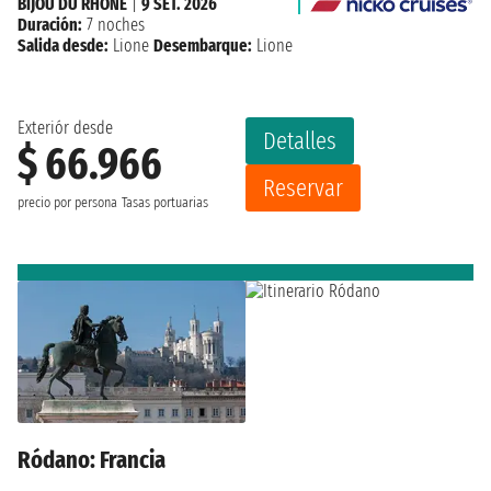
BIJOU DU RHONE
|
9 SET. 2026
Duración:
7 noches
Salida desde:
Lione
Desembarque:
Lione
Exteriór desde
Detalles
$ 66.966
Reservar
precio por persona
Tasas portuarias
Ródano: Francia