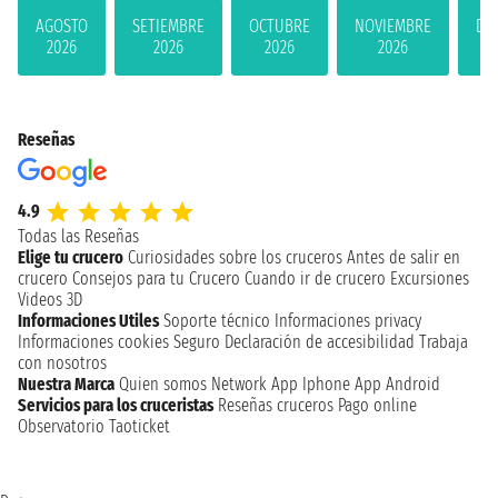
AGOSTO
SETIEMBRE
OCTUBRE
NOVIEMBRE
DI
2026
2026
2026
2026
Reseñas
4.9
Todas las Reseñas
Elige tu crucero
Curiosidades sobre los cruceros
Antes de salir en
crucero
Consejos para tu Crucero
Cuando ir de crucero
Excursiones
Videos 3D
Informaciones Utiles
Soporte técnico
Informaciones privacy
Informaciones cookies
Seguro
Declaración de accesibilidad
Trabaja
con nosotros
Nuestra Marca
Quien somos
Network
App Iphone
App Android
Servicios para los cruceristas
Reseñas cruceros
Pago online
Observatorio Taoticket