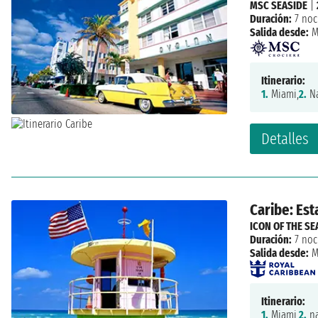
MSC SEASIDE
|
Duración:
7 noc
Salida desde:
M
Itinerario:
1.
Miami,
2.
Na
Detalles
Caribe: Est
ICON OF THE SE
Duración:
7 noc
Salida desde:
M
Itinerario:
1.
Miami,
2.
na