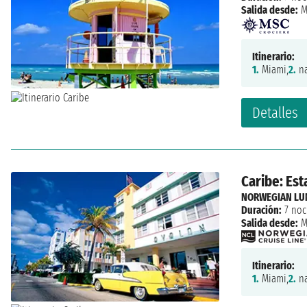
Salida desde:
M
Itinerario:
1.
Miami,
2.
na
Detalles
Caribe: Est
NORWEGIAN LU
Duración:
7 noc
Salida desde:
M
Itinerario:
1.
Miami,
2.
na