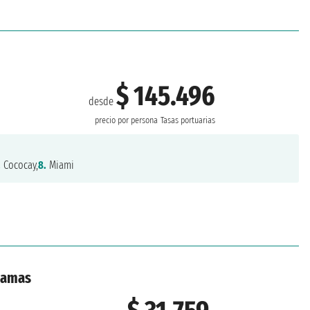
$ 145.496
desde
precio por persona
Tasas portuarias
.
Cococay,
8.
Miami
ahamas