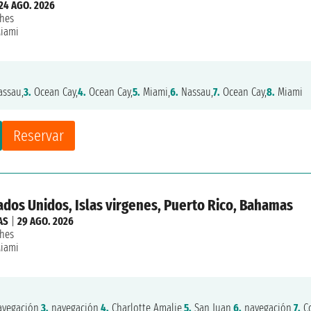
24 AGO. 2026
hes
iami
ssau,
3.
Ocean Cay,
4.
Ocean Cay,
5.
Miami,
6.
Nassau,
7.
Ocean Cay,
8.
Miami
Reservar
ados Unidos, Islas virgenes, Puerto Rico, Bahamas
AS
|
29 AGO. 2026
hes
iami
vegación,
3.
navegación,
4.
Charlotte Amalie,
5.
San Juan,
6.
navegación,
7.
Co