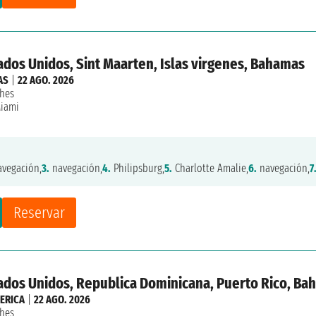
ados Unidos, Sint Maarten, Islas virgenes, Bahamas
AS
|
22 AGO. 2026
hes
iami
vegación,
3.
navegación,
4.
Philipsburg,
5.
Charlotte Amalie,
6.
navegación,
7
Reservar
tados Unidos, Republica Dominicana, Puerto Rico, B
ERICA
|
22 AGO. 2026
hes