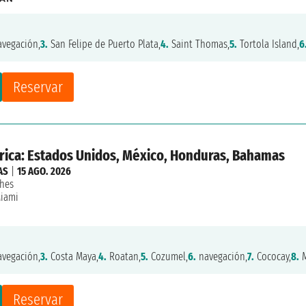
vegación,
3.
San Felipe de Puerto Plata,
4.
Saint Thomas,
5.
Tortola Island,
6
Reservar
ica: Estados Unidos, México, Honduras, Bahamas
AS
|
15 AGO. 2026
hes
iami
vegación,
3.
Costa Maya,
4.
Roatan,
5.
Cozumel,
6.
navegación,
7.
Cococay,
8.
M
Reservar