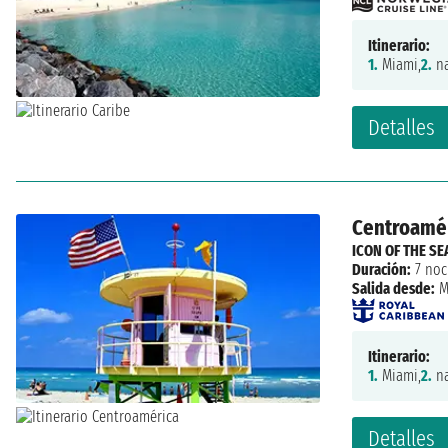
Itinerario:
1.
Miami,
2.
na
Detalles
Centroamér
ICON OF THE SE
Duración:
7 noc
Salida desde:
M
Itinerario:
1.
Miami,
2.
na
Detalles