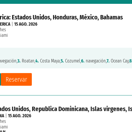
ica: Estados Unidos, Honduras, México, Bahamas
ERICA
|
15 AGO. 2026
hes
iami
vegación,
3.
Roatan,
4.
Costa Maya,
5.
Cozumel,
6.
navegación,
7.
Ocean Cay,
8
Reservar
ados Unidos, Republica Dominicana, Islas virgenes, I
NA
|
15 AGO. 2026
hes
iami