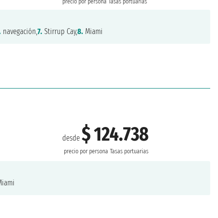
precio por persona
Tasas portuarias
.
navegación,
7.
Stirrup Cay,
8.
Miami
$ 124.738
desde
precio por persona
Tasas portuarias
iami