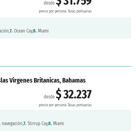
$ 31.759
desde
precio por persona
Tasas portuarias
ción,
7.
Ocean Cay,
8.
Miami
slas Virgenes Britanicas, Bahamas
$ 32.237
desde
precio por persona
Tasas portuarias
.
navegación,
7.
Stirrup Cay,
8.
Miami