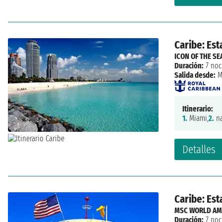
Caribe: Est
ICON OF THE SE
Duración:
7 noc
Salida desde:
M
Itinerario:
1.
Miami,
2.
na
Detalles
Caribe: Es
MSC WORLD AM
Duración:
7 noc