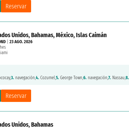
Reservar
tados Unidos, Bahamas, México, Islas Caimán
OND
|
23 AGO. 2026
hes
iami
cocay,
3.
navegación,
4.
Cozumel,
5.
George Town,
6.
navegación,
7.
Nassau,
8.
Reservar
tados Unidos, Bahamas