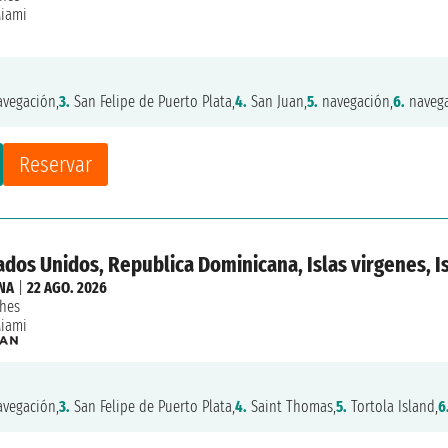
iami
vegación,
3.
San Felipe de Puerto Plata,
4.
San Juan,
5.
navegación,
6.
navega
Reservar
ados Unidos, Republica Dominicana, Islas virgenes, I
NA
|
22 AGO. 2026
hes
iami
vegación,
3.
San Felipe de Puerto Plata,
4.
Saint Thomas,
5.
Tortola Island,
6