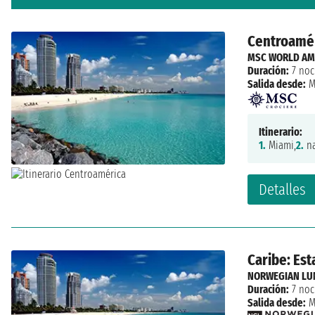
Centroamér
MSC WORLD AM
Duración:
7 noc
Salida desde:
M
Itinerario:
1.
Miami,
2.
na
Detalles
Caribe: Est
NORWEGIAN LU
Duración:
7 noc
Salida desde:
M