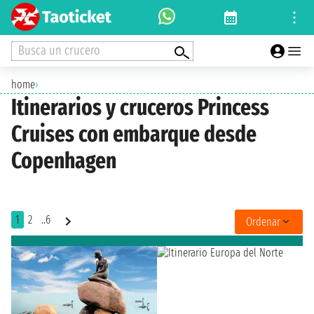
Busca un crucero
home
›
Itinerarios y cruceros Princess
Cruises con embarque desde
Copenhagen
1
2
..6
Ordenar