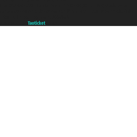
P.Iva 06206400720 - Capital Social € 100.000,00 i.v. - Registrado en la
Cámara de Comercio de Génova con REA 433093. - Aut. Prov. n° 6167/131601
- Seguro Unipol - polizza n. 206484182
A portal of the
Taoticket
group