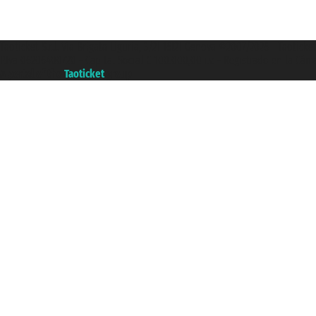
Taoticket S.r.l. Via Brigata Liguria, 3/21 16121 Genova ©2007/2026 - Taotick
P.Iva 06206400720 - Capital Social € 100.000,00 i.v. - Registrado en la Cá
A portal of the
Taoticket
group