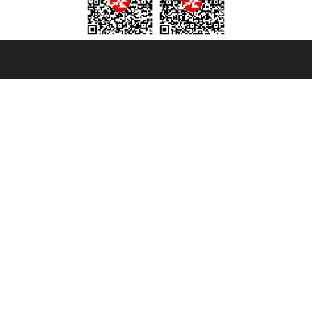
et ® es una Marca Registrada
mara de Comercio de Génova con REA 433093. - Aut. Prov. n° 6167/131601 - Se