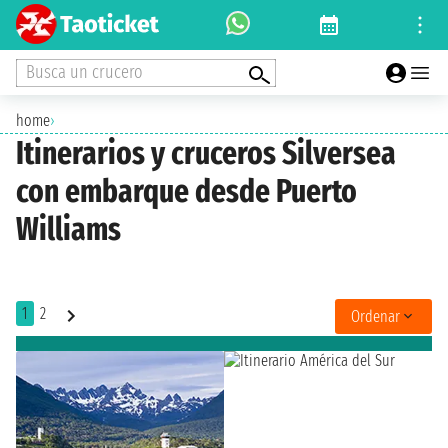
Busca un crucero
home
›
Itinerarios y cruceros Silversea
con embarque desde Puerto
Williams
1
2
Ordenar