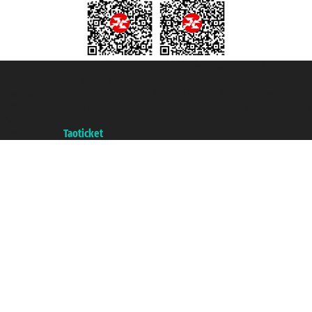
Taoticket S.r.l. Via Brigata Liguria, 3/21 16121 Genova ©2007/2026 -
Taoticket ® es una Marca Registrada
P.Iva 06206400720 - Capital Social € 100.000,00 i.v. - Registrado en la
Cámara de Comercio de Génova con REA 433093. - Aut. Prov. n° 6167/131601
- Seguro Unipol - polizza n. 206484182
A portal of the
Taoticket
group