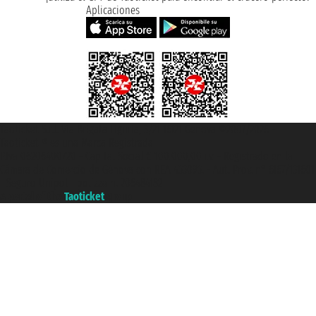
Aplicaciones
Taoticket S.r.l. Via Brigata Liguria, 3/21 16121 Genova ©2007/2026 -
Taoticket ® es una Marca Registrada
P.Iva 06206400720 - Capital Social € 100.000,00 i.v. - Registrado en la
Cámara de Comercio de Génova con REA 433093. - Aut. Prov. n° 6167/131601
- Seguro Unipol - polizza n. 206484182
A portal of the
Taoticket
group