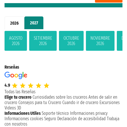
2027
2026
AGOSTO
SETIEMBRE
OCTUBRE
NOVIEMBRE
DI
2026
2026
2026
2026
Reseñas
4.9
Todas las Reseñas
Elige tu crucero
Curiosidades sobre los cruceros
Antes de salir en
crucero
Consejos para tu Crucero
Cuando ir de crucero
Excursiones
Videos 3D
Informaciones Utiles
Soporte técnico
Informaciones privacy
Informaciones cookies
Seguro
Declaración de accesibilidad
Trabaja
con nosotros