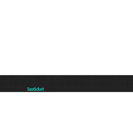
Taoticket S.r.l. Via Brigata Liguria, 3/21 16121 Genova ©2007/2026 - Taotick
P.Iva 06206400720 - Capital Social € 100.000,00 i.v. - Registrado en la Cá
A portal of the
Taoticket
group