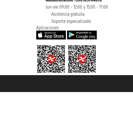
lun-vie 09:00 - 12:00 y 15:00 - 17:00
Asistencia gratuita
Soporte especializado
Aplicaciones
et ® es una Marca Registrada
mara de Comercio de Génova con REA 433093. - Aut. Prov. n° 6167/131601 - Se