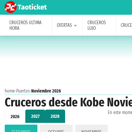
CRUCEROS ULTIMA
CRUCEROS
OFERTAS
CRUC
HORA
LUJO
home
›
Puertos
›
Noviembre 2026
Cruceros desde Kobe Novi
En este mome
2027
2028
2026