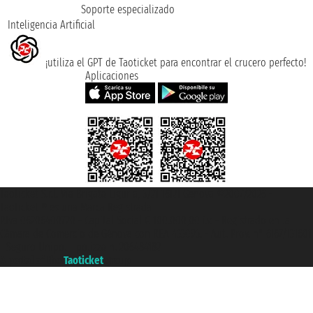
Soporte especializado
Inteligencia Artificial
¡utiliza el GPT de Taoticket para encontrar el crucero perfecto!
Aplicaciones
Taoticket S.r.l. Via Brigata Liguria, 3/21 16121 Genova ©2007/2026 -
Taoticket ® es una Marca Registrada
P.Iva 06206400720 - Capital Social € 100.000,00 i.v. - Registrado en la
Cámara de Comercio de Génova con REA 433093. - Aut. Prov. n° 6167/131601
- Seguro Unipol - polizza n. 206484182
A portal of the
Taoticket
group