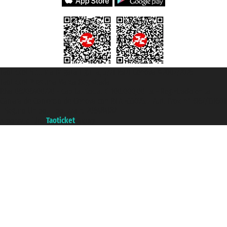
Taoticket S.r.l. Via Brigata Liguria, 3/21 16121 Genova ©2007/2026 -
Taoticket ® es una Marca Registrada
P.Iva 06206400720 - Capital Social € 100.000,00 i.v. - Registrado en la
Cámara de Comercio de Génova con REA 433093. - Aut. Prov. n° 6167/131601
- Seguro Unipol - polizza n. 206484182
A portal of the
Taoticket
group