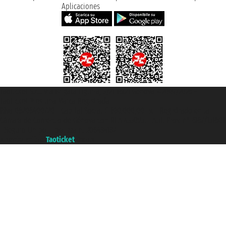
Aplicaciones
Taoticket S.r.l. Via Brigata Liguria, 3/21 16121 Genova ©2007/2026 -
Taoticket ® es una Marca Registrada
P.Iva 06206400720 - Capital Social € 100.000,00 i.v. - Registrado en la
Cámara de Comercio de Génova con REA 433093. - Aut. Prov. n° 6167/131601
- Seguro Unipol - polizza n. 206484182
A portal of the
Taoticket
group