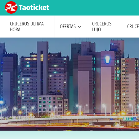
CRUCEROS ULTIMA
CRUCEROS
OFERTAS
CRUC
HORA
LUJO