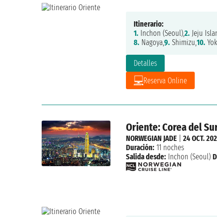
Itinerario:
1.
Inchon (Seoul),
2.
Jeju Isla
8.
Nagoya,
9.
Shimizu,
10.
Yo
Detalles
Reserva Online
Oriente: Corea del Sur
NORWEGIAN JADE
|
24 OCT. 202
Duración:
11 noches
Salida desde:
Inchon (Seoul)
D