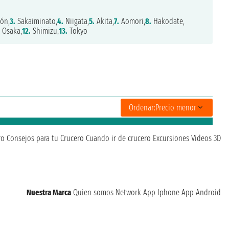
ón,
3.
Sakaiminato,
4.
Niigata,
5.
Akita,
7.
Aomori,
8.
Hakodate,
Osaka,
12.
Shimizu,
13.
Tokyo
Ordenar:
Precio menor
ro
Consejos para tu Crucero
Cuando ir de crucero
Excursiones
Videos 3D
Nuestra Marca
Quien somos
Network
App Iphone
App Android