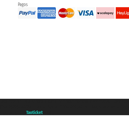
Pagos
Taoticket S.r.l. Via Brigata Liguria, 3/21 16121 Genova ©2007/2026 - Taotick
P.Iva 06206400720 - Capital Social € 100.000,00 i.v. - Registrado en la Cá
A portal of the
Taoticket
group