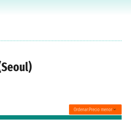
(Seoul)
Ordenar:
Precio menor