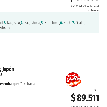
precio por persona
Tasas
portuarias
nd,
3.
Nagasaki,
4.
Kagoshima,
5.
Hiroshima,
6.
Kochi,
7.
Osaka,
kohama
, Japón
27
esembarque:
Yokohama
desde
$ 89.511
precio por persona
Tasas