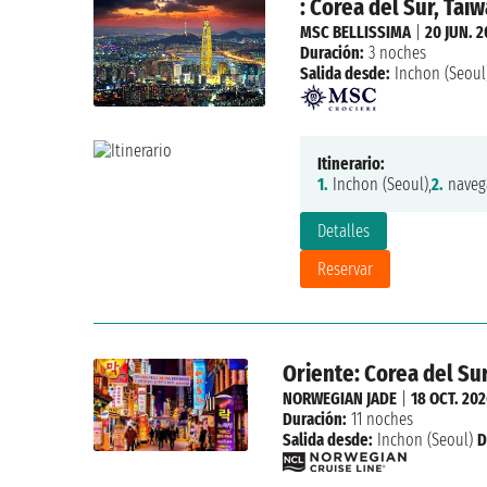
: Corea del Sur, Tai
MSC BELLISSIMA
|
20 JUN. 2
Duración:
3 noches
Salida desde:
Inchon (Seoul
Itinerario:
1.
Inchon (Seoul),
2.
naveg
Detalles
Reservar
Oriente: Corea del Sur
NORWEGIAN JADE
|
18 OCT. 20
Duración:
11 noches
Salida desde:
Inchon (Seoul)
D