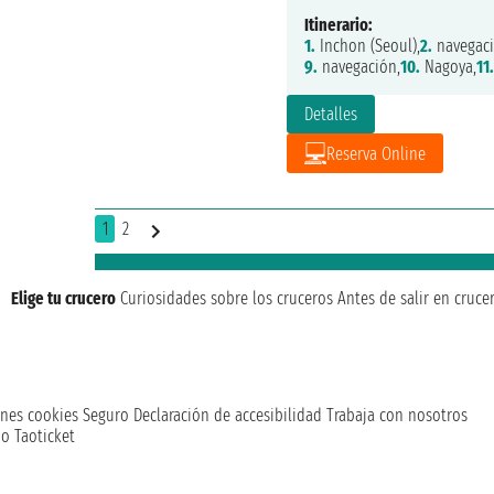
Itinerario:
1.
Inchon (Seoul),
2.
navegaci
9.
navegación,
10.
Nagoya,
11.
Detalles
Reserva Online
1
2
Elige tu crucero
Curiosidades sobre los cruceros
Antes de salir en cruce
nes cookies
Seguro
Declaración de accesibilidad
Trabaja con nosotros
o Taoticket