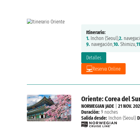
Itinerario:
1.
Inchon (Seoul),
2.
navegaci
9.
navegación,
10.
Shimizu,
11
Detalles
Reserva Online
Oriente: Corea del Sur
NORWEGIAN JADE
|
21 NOV. 20
Duración:
9 noches
Salida desde:
Inchon (Seoul)
D