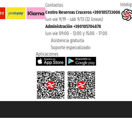
Intelig
Contactos
Centro Reservas Cruceros +390105733006
lun-vie 9/19 - sáb 9/13 (32 lineas)
Administración +390105704878
lun-vie 09:00 - 12:00 y 15:00 - 17:00
Asistencia gratuita
Soporte especializado
Aplicaciones
et ® es una Marca Registrada
mara de Comercio de Génova con REA 433093. - Aut. Prov. n° 6167/131601 - Se