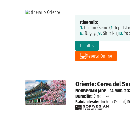
Itinerario:
1.
Inchon (Seoul),
2.
Jeju Isla
8.
Nagoya,
9.
Shimizu,
10.
Yo
Detalles
Reserva Online
Oriente: Corea del Sur
NORWEGIAN JADE
|
14 MAR. 20
Duración:
9 noches
Salida desde:
Inchon (Seoul)
D