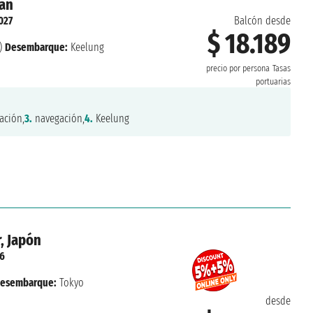
wan
027
Balcón desde
$ 18.189
)
Desembarque:
Keelung
precio por persona
Tasas
portuarias
ación,
3.
navegación,
4.
Keelung
, Japón
26
esembarque:
Tokyo
desde