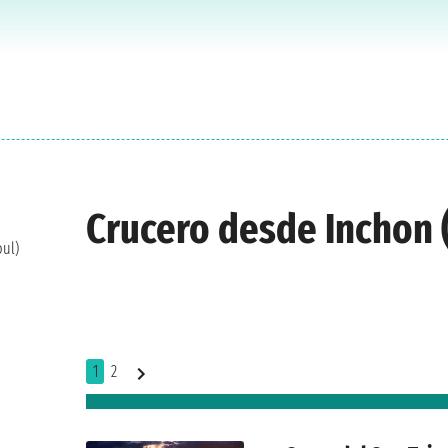
Crucero desde Inchon 
oul)
1
2