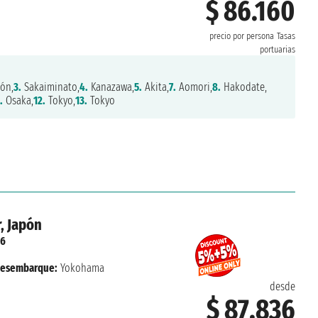
$ 86.160
precio por persona
Tasas
portuarias
ón,
3.
Sakaiminato,
4.
Kanazawa,
5.
Akita,
7.
Aomori,
8.
Hakodate,
.
Osaka,
12.
Tokyo,
13.
Tokyo
, Japón
26
esembarque:
Yokohama
desde
$ 87.836