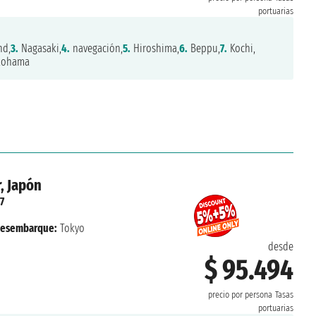
portuarias
nd,
3.
Nagasaki,
4.
navegación,
5.
Hiroshima,
6.
Beppu,
7.
Kochi,
kohama
, Japón
7
esembarque:
Tokyo
desde
$ 95.494
precio por persona
Tasas
portuarias