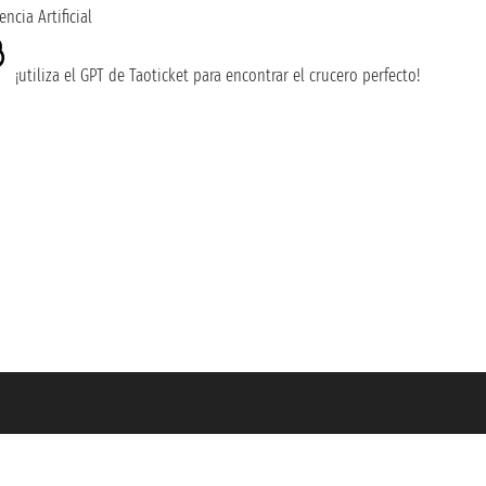
encia Artificial
¡utiliza el GPT de Taoticket para encontrar el crucero perfecto!
guro Unipol - polizza n. 206484182