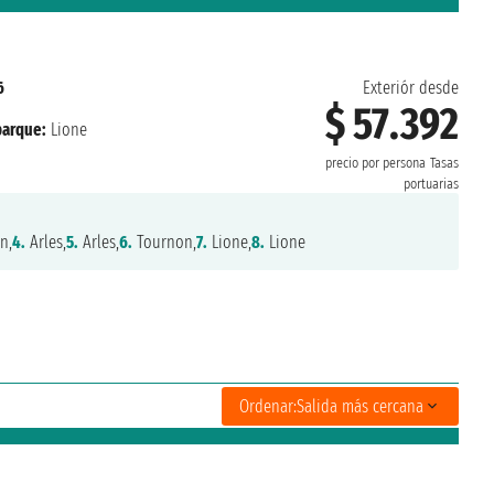
6
Exteriór desde
$ 57.392
arque:
Lione
precio por persona
Tasas
portuarias
n,
4.
Arles,
5.
Arles,
6.
Tournon,
7.
Lione,
8.
Lione
Ordenar:
Salida más cercana