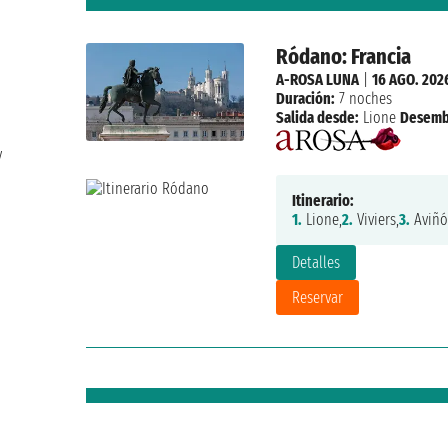
Ródano: Francia
A-ROSA LUNA
|
16 AGO. 202
Duración:
7 noches
Salida desde:
Lione
Desemb
y
Itinerario:
1.
Lione,
2.
Viviers,
3.
Aviñó
Detalles
Reservar