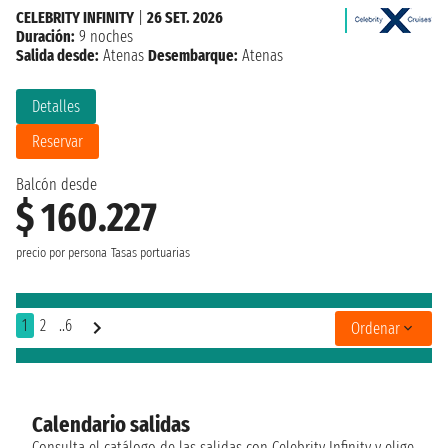
CELEBRITY INFINITY
|
26 SET. 2026
Duración:
9 noches
Salida desde:
Atenas
Desembarque:
Atenas
Detalles
Reservar
Balcón desde
$ 160.227
precio por persona
Tasas portuarias
1
2
..6
Ordenar
Calendario salidas
Consulta el catálogo de las salidas con Celebrity Infinity y elige