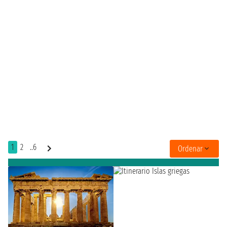
1
2
..6
Ordenar