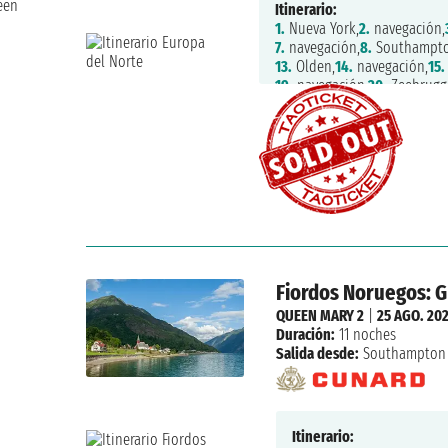
een
Itinerario:
1.
Nueva York,
2.
navegación,
7.
navegación,
8.
Southampto
13.
Olden,
14.
navegación,
15.
19.
navegación,
20.
Zeebrugg
25.
navegación,
26.
navegaci
Fiordos Noruegos: G
QUEEN MARY 2
|
25 AGO. 20
Duración:
11 noches
Salida desde:
Southampton
Itinerario: