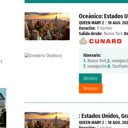
Oceánico: Estados U
QUEEN MARY 2
|
18 AGO. 20
Duración:
9 noches
Salida desde:
Nueva York
D
Itinerario:
1.
Nueva York,
2.
navegaci
 y
7.
navegación,
8.
Southam
Detalles
Reservar
: Estados Unidos, G
QUEEN MARY 2
|
18 AGO. 20
Duración:
7 noches