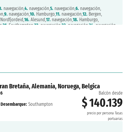
3.
navegación,
4.
navegación,
5.
navegación,
6.
navegación,
n,
9.
navegación,
10.
Hamburgo,
11.
navegación,
12.
Bergen,
Nordfjordeid,
16.
Alesund,
17.
navegación,
18.
Hamburgo,
e,
21.
Southampton,
22.
navegación,
23.
navegación,
24.
navegación,
ón,
27.
navegación,
28.
Nueva York
ran Bretaña, Alemania, Noruega, Belgica
26
Balcón desde
$ 140.139
Desembarque:
Southampton
precio por persona
Tasas
portuarias