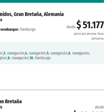
nidos, Gran Bretaña, Alemania
26
$ 51.177
desde
esembarque:
Hamburgo
precio por persona
Tasas
portuarias
ón,
3.
navegación,
4.
navegación,
5.
navegación,
6.
navegación,
pton,
9.
navegación,
10.
Hamburgo
ran Bretaña
26
desde