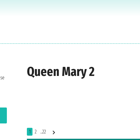
Queen Mary 2
 se
1
2
..22