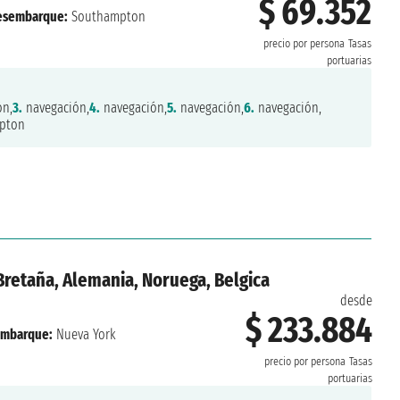
$ 69.352
esembarque:
Southampton
precio por persona
Tasas
portuarias
ón,
3.
navegación,
4.
navegación,
5.
navegación,
6.
navegación,
pton
Bretaña, Alemania, Noruega, Belgica
desde
$ 233.884
mbarque:
Nueva York
precio por persona
Tasas
portuarias