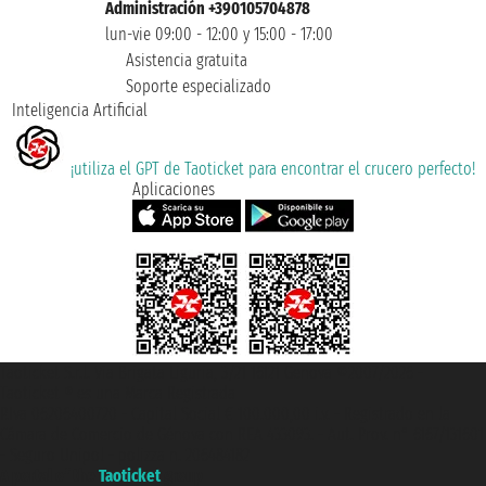
Administración +390105704878
lun-vie 09:00 - 12:00 y 15:00 - 17:00
Asistencia gratuita
Soporte especializado
Inteligencia Artificial
¡utiliza el GPT de Taoticket para encontrar el crucero perfecto!
Aplicaciones
Taoticket S.r.l. Via Brigata Liguria, 3/21 16121 Genova ©2007/2026 -
Taoticket ® es una Marca Registrada
P.Iva 06206400720 - Capital Social € 100.000,00 i.v. - Registrado en la
Cámara de Comercio de Génova con REA 433093. - Aut. Prov. n° 6167/131601
- Seguro Unipol - polizza n. 206484182
A portal of the
Taoticket
group