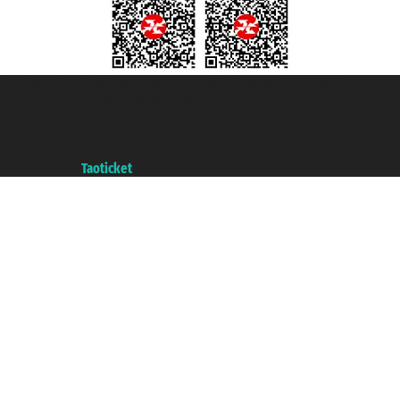
Taoticket S.r.l. Via Brigata Liguria, 3/21 16121 Genova ©2007/2026 -
Taoticket ® es una Marca Registrada
P.Iva 06206400720 - Capital Social € 100.000,00 i.v. - Registrado en la
Cámara de Comercio de Génova con REA 433093. - Aut. Prov. n° 6167/131601
- Seguro Unipol - polizza n. 206484182
A portal of the
Taoticket
group