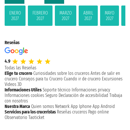
ENERO
FEBRERO
MARZO
ABRIL
MAYO
JU
2027
2027
2027
2027
2027
2
Reseñas
4.9
Todas las Reseñas
Elige tu crucero
Curiosidades sobre los cruceros
Antes de salir en
crucero
Consejos para tu Crucero
Cuando ir de crucero
Excursiones
Videos 3D
Informaciones Utiles
Soporte técnico
Informaciones privacy
Informaciones cookies
Seguro
Declaración de accesibilidad
Trabaja
con nosotros
Nuestra Marca
Quien somos
Network
App Iphone
App Android
Servicios para los cruceristas
Reseñas cruceros
Pago online
Observatorio Taoticket