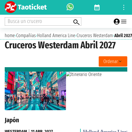
Busca un crucero
home
›
Compañías
›
Holland America Line
›
Cruceros Westerdam
›
Abril 2027
Cruceros Westerdam Abril 2027
Ordenar
Japón
WESTERDAM
|
11 ABR. 2027