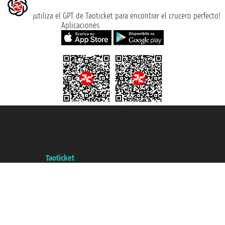
¡utiliza el GPT de Taoticket para encontrar el crucero perfecto!
Aplicaciones
Taoticket S.r.l. Via Brigata Liguria, 3/21 16121 Genova ©2007/2026 -
Taoticket ® es una Marca Registrada
P.Iva 06206400720 - Capital Social € 100.000,00 i.v. - Registrado en la
Cámara de Comercio de Génova con REA 433093. - Aut. Prov. n° 6167/131601
- Seguro Unipol - polizza n. 206484182
A portal of the
Taoticket
group