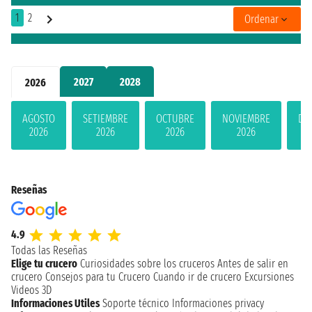
1
2
Ordenar
2027
2028
2026
AGOSTO
SETIEMBRE
OCTUBRE
NOVIEMBRE
DI
2026
2026
2026
2026
Reseñas
4.9
Todas las Reseñas
Elige tu crucero
Curiosidades sobre los cruceros
Antes de salir en
crucero
Consejos para tu Crucero
Cuando ir de crucero
Excursiones
Videos 3D
Informaciones Utiles
Soporte técnico
Informaciones privacy