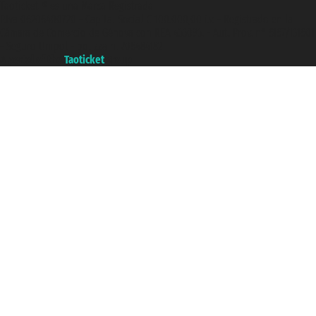
Taoticket ® es una Marca Registrada
P.Iva 06206400720 - Capital Social € 100.000,00 i.v. - Registrado en la
Cámara de Comercio de Génova con REA 433093. - Aut. Prov. n° 6167/131601
- Seguro Unipol - polizza n. 206484182
A portal of the
Taoticket
group