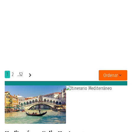
1
2
..52
Ordenar