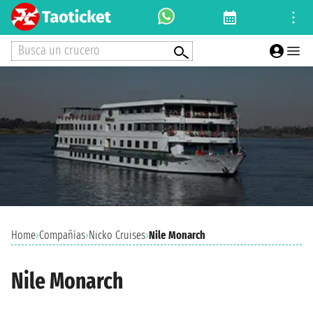
Busca un crucero
Home
›
Compañías
›
Nicko Cruises
›
Nile Monarch
Nile Monarch