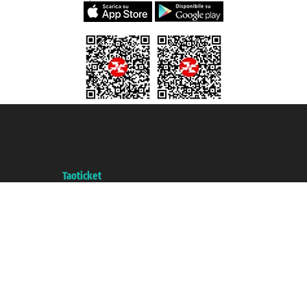
Taoticket S.r.l. Via Brigata Liguria, 3/21 16121 Genova ©2007/2026 -
Taoticket ® es una Marca Registrada
P.Iva 06206400720 - Capital Social € 100.000,00 i.v. - Registrado en la
Cámara de Comercio de Génova con REA 433093. - Aut. Prov. n° 6167/131601
- Seguro Unipol - polizza n. 206484182
A portal of the
Taoticket
group