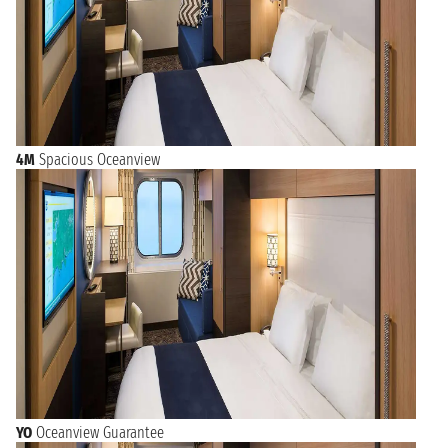
4M
Spacious Oceanview
YO
Oceanview Guarantee