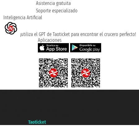
Asistencia gratuita
Soporte especializado
Inteligencia Artificial
¡utiliza el GPT de Taoticket para encontrar el crucero perfecto!
Aplicaciones
Taoticket S.r.l. Via Brigata Liguria, 3/21 16121 Genova ©2007/2026 -
Taoticket ® es una Marca Registrada
P.Iva 06206400720 - Capital Social € 100.000,00 i.v. - Registrado en la
Cámara de Comercio de Génova con REA 433093. - Aut. Prov. n° 6167/131601
- Seguro Unipol - polizza n. 206484182
A portal of the
Taoticket
group