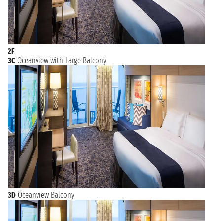
2F
3C
Oceanview with Large Balcony
3D
Oceanview Balcony