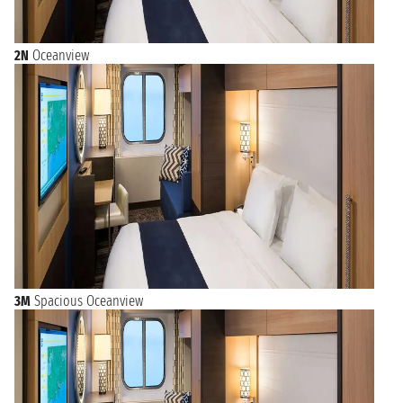
2N
Oceanview
3M
Spacious Oceanview