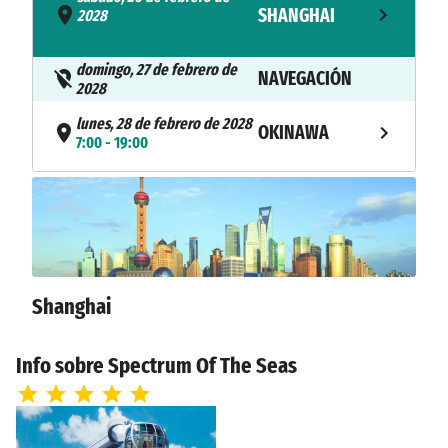
SHANGHAI
2028
- 16:00
domingo, 27 de febrero de
NAVEGACIÓN
2028
lunes, 28 de febrero de 2028
OKINAWA
7:00 - 19:00
martes, 29 de febrero de
ISHIGAKI
2028
9:00 - 19:00
miércoles, 1 de marzo de
NAVEGACIÓN
2028
Shanghai
jueves, 2 de marzo de 2028
SHANGHAI
6:30
Info sobre Spectrum Of The Seas