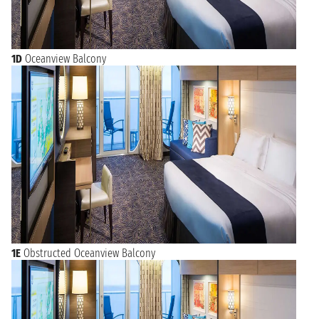
1D
Oceanview Balcony
1E
Obstructed Oceanview Balcony