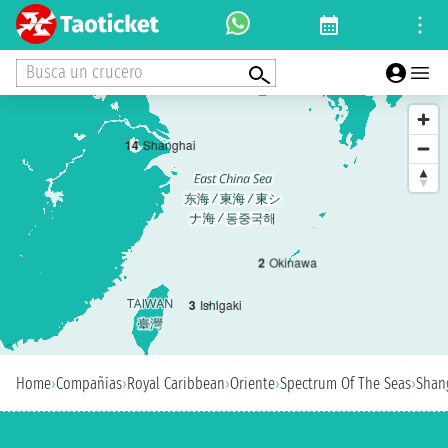
Busca un crucero
1
4
Shanghai
2
Okinawa
3
Ishigaki
Home
›
Compañías
›
Royal Caribbean
›
Oriente
›
Spectrum Of The Seas
›
Shan