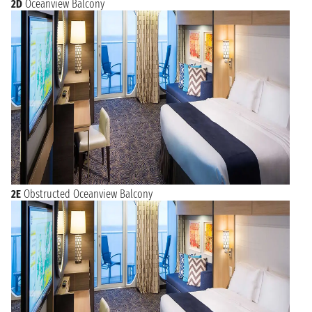
2D
Oceanview Balcony
2E
Obstructed Oceanview Balcony