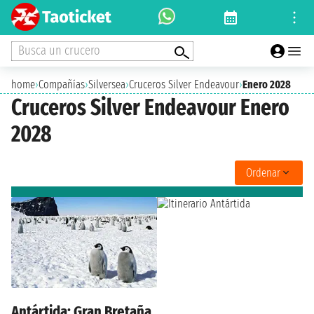
Busca un crucero
home
›
Compañías
›
Silversea
›
Cruceros Silver Endeavour
›
Enero 2028
Cruceros Silver Endeavour Enero
2028
Ordenar
Antártida: Gran Bretaña