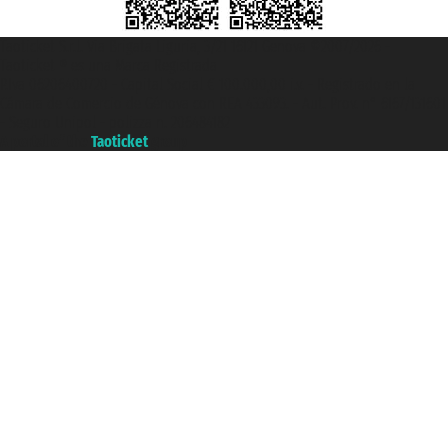
Taoticket S.r.l. Via Brigata Liguria, 3/21 16121 Genova ©2007/2026 -
Taoticket ® es una Marca Registrada
P.Iva 06206400720 - Capital Social € 100.000,00 i.v. - Registrado en la
Cámara de Comercio de Génova con REA 433093. - Aut. Prov. n° 6167/131601
- Seguro Unipol - polizza n. 206484182
A portal of the
Taoticket
group