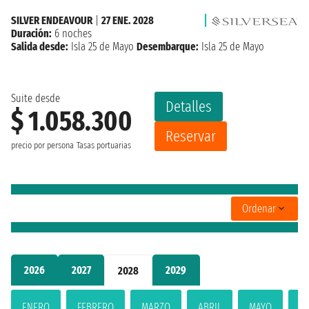
SILVER ENDEAVOUR
|
27 ENE. 2028
Duración:
6 noches
Salida desde:
Isla 25 de Mayo
Desembarque:
Isla 25 de Mayo
Suite desde
Detalles
$ 1.058.300
Reservar
precio por persona
Tasas portuarias
Ordenar
2026
2027
2029
2028
ENERO
FEBRERO
MARZO
ABRIL
MAYO
JU