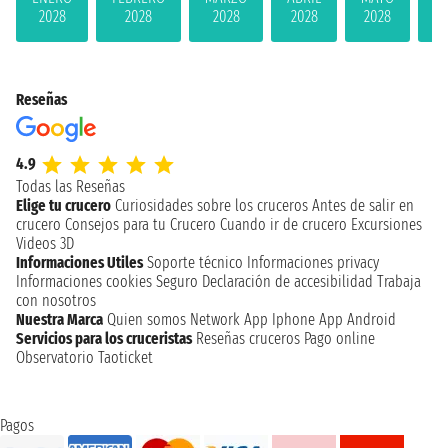
2028
2028
2028
2028
2028
2
Reseñas
4.9
Todas las Reseñas
Elige tu crucero
Curiosidades sobre los cruceros
Antes de salir en
crucero
Consejos para tu Crucero
Cuando ir de crucero
Excursiones
Videos 3D
Informaciones Utiles
Soporte técnico
Informaciones privacy
Informaciones cookies
Seguro
Declaración de accesibilidad
Trabaja
con nosotros
Nuestra Marca
Quien somos
Network
App Iphone
App Android
Servicios para los cruceristas
Reseñas cruceros
Pago online
Observatorio Taoticket
Pagos