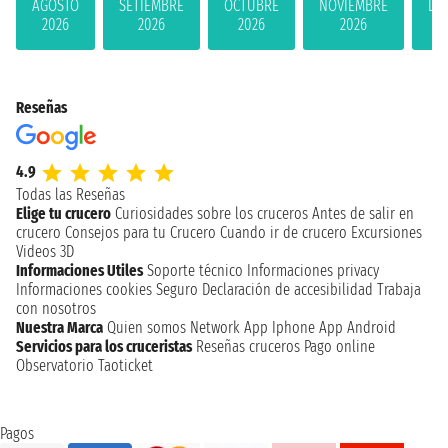
AGOSTO
SETIEMBRE
OCTUBRE
NOVIEMBRE
DI
2026
2026
2026
2026
Reseñas
4.9
Todas las Reseñas
Elige tu crucero
Curiosidades sobre los cruceros
Antes de salir en
crucero
Consejos para tu Crucero
Cuando ir de crucero
Excursiones
Videos 3D
Informaciones Utiles
Soporte técnico
Informaciones privacy
Informaciones cookies
Seguro
Declaración de accesibilidad
Trabaja
con nosotros
Nuestra Marca
Quien somos
Network
App Iphone
App Android
Servicios para los cruceristas
Reseñas cruceros
Pago online
Observatorio Taoticket
Pagos