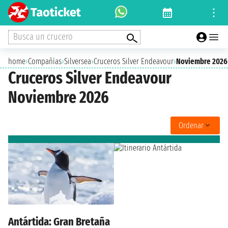
Busca un crucero
home
›
Compañías
›
Silversea
›
Cruceros Silver Endeavour
›
Noviembre 2026
Cruceros Silver Endeavour
Noviembre 2026
Ordenar
Antártida: Gran Bretaña