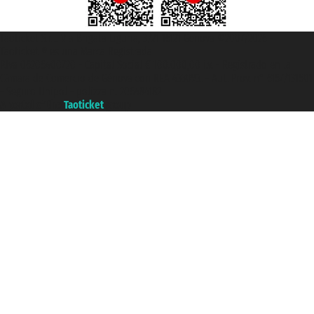
Taoticket S.r.l. Via Brigata Liguria, 3/21 16121 Genova ©2007/2026 -
Taoticket ® es una Marca Registrada
P.Iva 06206400720 - Capital Social € 100.000,00 i.v. - Registrado en la
Cámara de Comercio de Génova con REA 433093. - Aut. Prov. n° 6167/131601
- Seguro Unipol - polizza n. 206484182
A portal of the
Taoticket
group