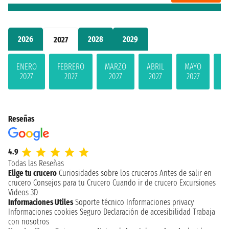
2026
2028
2029
2027
ENERO
FEBRERO
MARZO
ABRIL
MAYO
JU
2027
2027
2027
2027
2027
2
Reseñas
4.9
Todas las Reseñas
Elige tu crucero
Curiosidades sobre los cruceros
Antes de salir en
crucero
Consejos para tu Crucero
Cuando ir de crucero
Excursiones
Videos 3D
Informaciones Utiles
Soporte técnico
Informaciones privacy
Informaciones cookies
Seguro
Declaración de accesibilidad
Trabaja
con nosotros