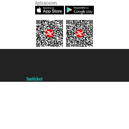
Aplicaciones
Taoticket S.r.l. Via Brigata Liguria, 3/21 16121 Genova ©2007/2026 -
Taoticket ® es una Marca Registrada
P.Iva 06206400720 - Capital Social € 100.000,00 i.v. - Registrado en la
Cámara de Comercio de Génova con REA 433093. - Aut. Prov. n° 6167/131601
- Seguro Unipol - polizza n. 206484182
A portal of the
Taoticket
group